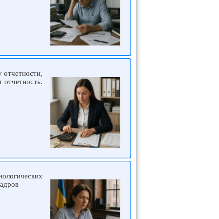
у отчетности,
 отчетность.
нологических
кадров