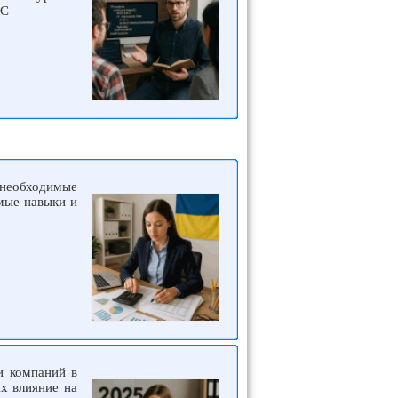
1С
 необходимые
мые навыки и
и компаний в
х влияние на