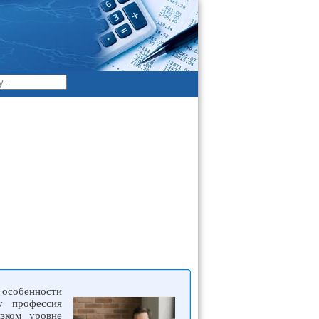
 особенности
у профессия
зком уровне