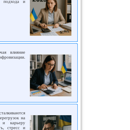
о подхода и
чая влияние
цифровизации.
сталкиваются
ерегрузок на
 и карьеру
ть, стресс и