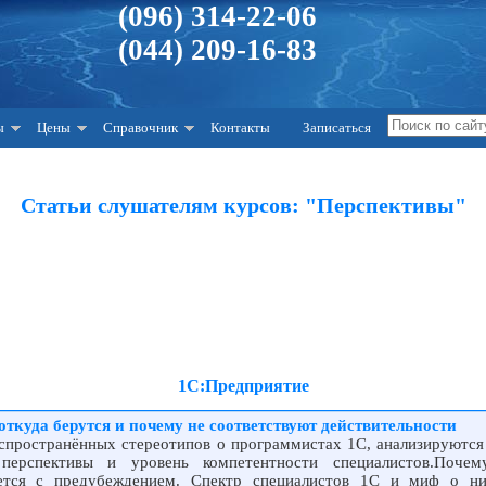
(096) 314-22-06
(044) 209-16-83
ы
Цены
Справочник
Контакты
Записаться
Статьи слушателям курсов: "Перспективы"
1С:Предприятие
ткуда берутся и почему не соответствуют действительности
спространённых стереотипов о программистах 1С, анализируются
перспективы и уровень компетентности специалистов.Почем
ется с предубеждением. Спектр специалистов 1С и миф о ни