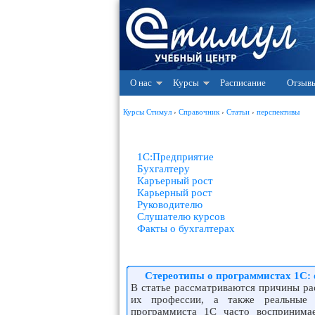
О нас
Курсы
Расписание
Отзыв
Курсы Стимул
›
Справочник
›
Статьи
›
перспективы
1С:Предприятие
Бухгалтеру
Каръерный рост
Карьерный рост
Руководителю
Слушателю курсов
Факты о бухгалтерах
Стереотипы о программистах 1С: о
В статье рассматриваются причины ра
их профессии, а также реальные 
программиста 1С часто воспринима