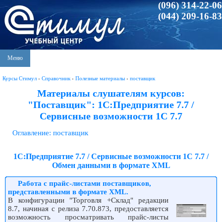
(096) 314-22-06
(044) 209-16-83
Меню
Курсы Стимул
›
Справочник
›
Полезные материалы
›
поставщик
Материалы слушателям курсов:
"Поставщик": 1С:Предприятие 7.7 /
Сервисные возможности 1С 7.7
Оглавление: поставщик
1С:Предприятие 7.7 / Сервисные возможности 1С 7.7 /
Обмен данными в формате XML
Работа с прайс-листами поставщиков,
представленными в формате XML.
В конфигурации "Торговля +Склад" редакции
8.7, начиная с релиза 7.70.873, предоставляется
возможность просматривать прайс-листы