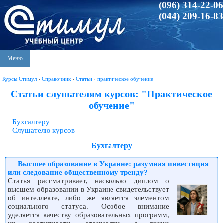
(096) 314-22-06
(044) 209-16-83
Меню
Курсы Стимул
›
Справочник
›
Статьи
›
практическое обучение
Статьи слушателям курсов: "Практическое
обучение"
Бухгалтеру
Слушателю курсов
Бухгалтеру
Высшее образование в Украине: разумная инвестиция
или следование общественному тренду?
Статья рассматривает, насколько диплом о
высшем образовании в Украине свидетельствует
об интеллекте, либо же является элементом
социального статуса. Особое внимание
уделяется качеству образовательных программ,