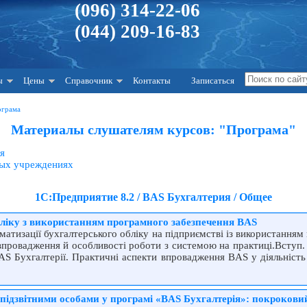
(096) 314-22-06
(044) 209-16-83
ы
Цены
Справочник
Контакты
Записаться
ограма
Материалы слушателям курсов: "Програма"
я
ных учреждениях
1С:Предприятие 8.2 / BAS Бухгалтерия / Общее
бліку з використанням програмного забезпечення BAS
матизації бухгалтерського обліку на підприємстві із використання
 впровадження й особливості роботи з системою на практиці.Вступ.
AS Бухгалтерії. Практичні аспекти впровадження BAS у діяльність
з підзвітними особами у програмі «BAS Бухгалтерія»: покроков