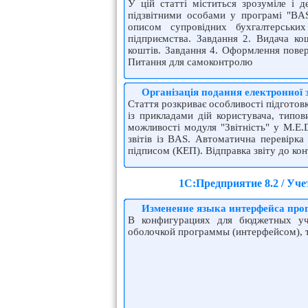
У цій статті міститься зрозуміле і д
підзвітними особами у програмі "BAS
описом супровідних бухгалтерськи
підприємства. Завдання 2. Видача кош
коштів. Завдання 4. Оформлення поверн
Питання для самоконтролю
Організація подання електронної з
Стаття розкриває особливості підготовк
із прикладами дій користувача, типов
можливості модуля "Звітність" у M.E.
звітів із BAS. Автоматична перевірка 
підписом (КЕП). Відправка звіту до ко
1С:Предприятие 8.2 / Уч
Изменение языка интерфейса пр
В конфигурациях для бюджетных уч
оболочкой программы (интерфейсом), т