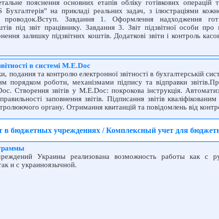
етальне пояснення основних етапів обліку готівкових операцій т
 Бухгалтерія" на прикладі реальних задач, з ілюстраціями кожн
х проводок.Вступ. Завдання 1. Оформлення надходження гот
тів під звіт працівнику. Завдання 3. Звіт підзвітної особи про
ення залишку підзвітних коштів. Додаткові звіти і контроль касо
вітності в системі M.E.Doc
и, подання та контролю електронної звітності в бухгалтерській сис
им порядком роботи, механізмами підпису та відправки звітів.Пр
Doc. Створення звітів у M.E.Doc: покрокова інструкція. Автомати
правильності заповнення звітів. Підписання звітів кваліфіковани
нтролюючого органу. Отримання квитанцій та повідомлень від конт
ет в бюджетных учреждениях / Комплексный учет для бюдж
ограммы
реждений Украины реализована возможность работы как с ру
ак и с украиноязычной.