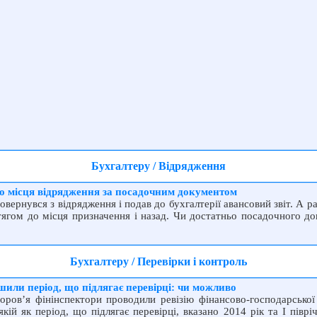
Бухгалтеру / Відрядження
до місця відрядження за посадочним документом
овернувся з відрядження і подав до бухгалтерії авансовий звіт. А р
тягом до місця призначення і назад. Чи достатньо посадочного д
Бухгалтеру / Перевірки і контроль
ьшили період, що підлягає перевірці: чи можливо
доров’я фінінспектори проводили ревізію фінансово-господарсько
якій як період, що підлягає перевірці, вказано 2014 рік та І півр