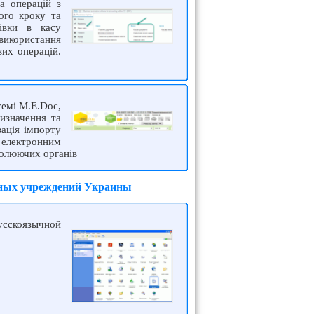
а операцій з
ого кроку та
івки в касу
 використання
вих операцій.
темі M.E.Doc,
изначення та
зація імпорту
м електронним
ролюючих органів
етных учреждений Украины
сскоязычной