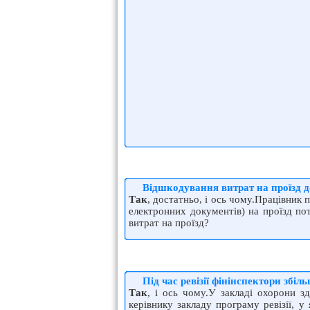
Відшкодування витрат на проїзд 
Так
, достатньо, і ось чому.Працівник п
електронних документів) на проїзд по
витрат на проїзд?
Під час ревізії фінінспектори збіл
Так
, і ось чому.У закладі охорони з
керівнику закладу програму ревізії, у 