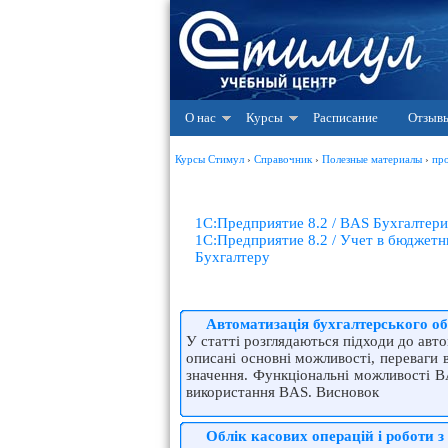
О нас
Курсы
Расписание
Отзыв
Курсы Стимул
›
Справочник
›
Полезные материалы
›
пр
1С:Предприятие 8.2 / BAS Бухгалтери
1С:Предприятие 8.2 / Учет в бюджет
Бухгалтеру
Автоматизація бухгалтерського о
У статті розглядаються підходи до авто
описані основні можливості, переваги
значення. Функціональні можливості B
використання BAS. Висновок
Облік касових операцій і роботи 