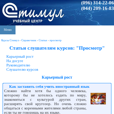
(096) 314-22-06
(044) 209-16-83
Меню
Курсы Стимул
›
Справочник
›
Статьи
›
просмотр
Статьи слушателям курсов: "Просмотр"
Карьерный рост
На досуге
Руководителю
Слушателю курсов
Карьерный рост
Как заставить себя учить иностранный язык
Сложно найти хотя бы одного человека,
которому бы не хотелось ездить по миру,
знакомиться с культурой других стран,
расширять свой кругозор. Но очень сложно
общаться с коренными жителями любой страны,
если ты не говоришь на их языке.