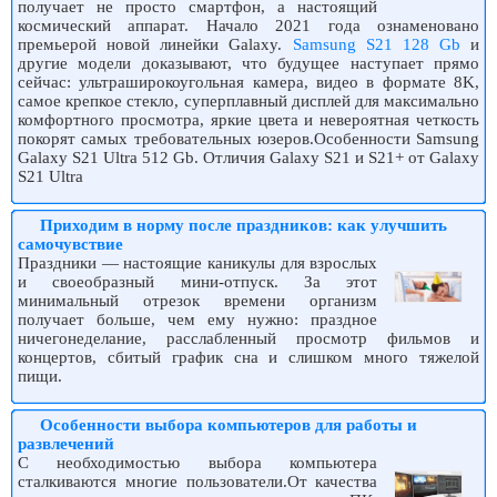
получает не просто смартфон, а настоящий
космический аппарат. Начало 2021 года ознаменовано
премьерой новой линейки Galaxy.
Samsung S21 128 Gb
и
другие модели доказывают, что будущее наступает прямо
сейчас: ультраширокоугольная камера, видео в формате 8K,
самое крепкое стекло, суперплавный дисплей для максимально
комфортного просмотра, яркие цвета и невероятная четкость
покорят самых требовательных юзеров.Особенности Samsung
Galaxy S21 Ultra 512 Gb. Отличия Galaxy S21 и S21+ от Galaxy
S21 Ultra
Приходим в норму после праздников: как улучшить
самочувствие
Праздники — настоящие каникулы для взрослых
и своеобразный мини-отпуск. За этот
минимальный отрезок времени организм
получает больше, чем ему нужно: праздное
ничегонеделание, расслабленный просмотр фильмов и
концертов, сбитый график сна и слишком много тяжелой
пищи.
Особенности выбора компьютеров для работы и
развлечений
С необходимостью выбора компьютера
сталкиваются многие пользователи.От качества