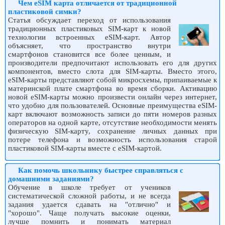
Чем eSIM карта отличается от традиционной
пластиковой симки?
Статья обсуждает переход от использования
традиционных пластиковых SIM-карт к новой
технологии встроенных eSIM-карт. Автор
объясняет, что пространство внутри
смартфонов становится все более ценным, и
производители предпочитают использовать его для других
компонентов, вместо слота для SIM-карты. Вместо этого,
eSIM-карты представляют собой микросхемы, припаиваемые к
материнской плате смартфона во время сборки. Активацию
новой eSIM-карты можно произвести онлайн через интернет,
что удобно для пользователей. Основные преимущества eSIM-
карт включают возможность записи до пяти номеров разных
операторов на одной карте, отсутствие необходимости менять
физическую SIM-карту, сохранение личных данных при
потере телефона и возможность использования старой
пластиковой SIM-карты вместе с eSIM-картой.
Как помочь школьнику быстрее справляться с
домашними заданиями?
Обучение в школе требует от учеников
систематической сложной работы, и не всегда
задания удается сдавать на "отлично" и
"хорошо". Чаще получать высокие оценки,
лучше помнить и понимать материал