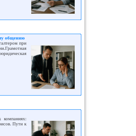
ому общению
галтером при
и.Грамотная
юридическая
х компаниях:
исов. Пути к