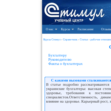
О нас
Курсы
Расписание
Отзыв
Курсы Стимул
›
Справочник
›
Статьи
›
рабочие отноше
Бухгалтеру
Руководителю
Факты о бухгалтерах
С какими вызовами сталкиваются
В статье подробно рассматриваются
украинские бухгалтеры: высокая степ
здоровье, требования к постоя
специалистов.Ответственность, дина
влияние на здоровье. Карьерный рост, 