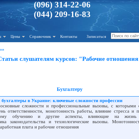
(096) 314-22-06
(044) 209-16-83
ы
Цены
Справочник
Контакты
Записаться
ния
Статьи слушателям курсов: "Рабочие отношения
Бухгалтеру
 бухгалтеры в Украине: ключевые сложности профессии
 основные сложности и профессиональные вызовы, с которыми 
ень ответственности, монотонность работы, влияние стресса и п
нному обучению и другие аспекты, влияющие на жизнь
мика законодательства и технологические вызовы. Монотоннос
заработная плата и рабочие отношения