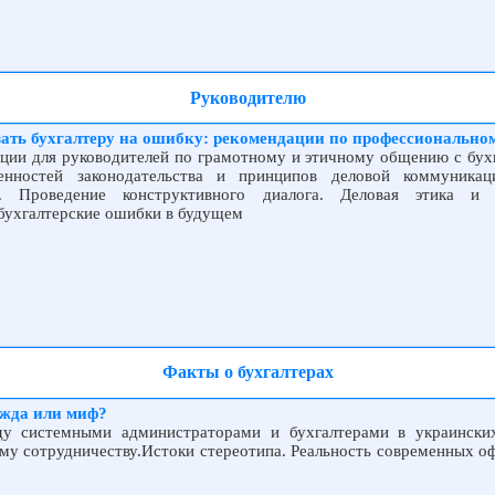
Руководителю
зать бухгалтеру на ошибку: рекомендации по профессиональн
ации для руководителей по грамотному и этичному общению с бух
нностей законодательства и принципов деловой коммуникаци
 Проведение конструктивного диалога. Деловая этика и 
 бухгалтерские ошибки в будущем
Факты о бухгалтерах
ажда или миф?
у системными администраторами и бухгалтерами в украински
му сотрудничеству.Истоки стереотипа. Реальность современных оф