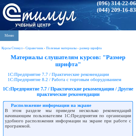
(096) 314-22-06
(044) 209-16-83
Меню
Курсы Стимул
›
Справочник
›
Полезные материалы
›
размер шрифта
Материалы слушателям курсов: "Размер
шрифта"
1С:Предприятие 7.7 / Практические рекомендации
1С:Предприятие 8.2 / Работа с торговым оборудованием
1С:Предприятие 7.7 / Практические рекомендации / Другие
практические рекомендации
Расположение информации на экране
В этом разделе мы приведем несколько рекомендаций
начинающим пользователям 1С:Предприятия по организации
удобного расположения информации на экране при работе с
программой.