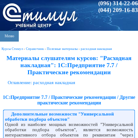
(096) 314-22-06
(044) 209-16-83
Меню
Курсы Стимул
›
Справочник
›
Полезные материалы
›
расходная накладная
Материалы слушателям курсов: "Расходная
накладная": 1С:Предприятие 7.7 /
Практические рекомендации
Оглавление: расходная накладная
1С:Предприятие 7.7 / Практические рекомендации / Другие
практические рекомендации
Дополнительные возможности "Универсальной
обработки подбора объектов"
Одной из наиболее мощных возможностей "Универсальной
обработки подбора объектов", является возможность
интерактивного отбора объектов по реквизитам "через