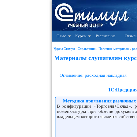
О нас
Курсы
Расписание
Отзыв
Курсы Стимул
›
Справочник
›
Полезные материалы
›
рас
Материалы слушателям курсо
Оглавление: расходная накладная
1С:Предприя
Методика применения различных 
В конфигурации «Торговля+Склад», 
номенклатуры при обмене документам
владельцем которого является собстве