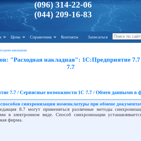
(096) 314-22-06
(044) 209-16-83
ы
Цены
Справочник
Контакты
Записаться
ходная накладная
в: "Расходная накладная": 1С:Предприятие 7.7
7.7
тие 7.7 / Сервисные возможности 1С 7.7 / Обмен данными в
способов синхронизации номенклатуры при обмене документам
редакция 8.7 могут применяться различные методы синхрониза
и в электронном виде. Способ синхронизации устанавливается
нная фирма.