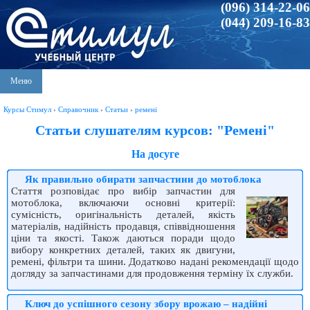
(096) 314-22-06
(044) 209-16-83
Меню
Курсы Стимул
›
Справочник
›
Статьи
›
ремені
Статьи слушателям курсов: "Ремені"
На досуге
Як правильно обирати запчастини до мотоблока
Стаття розповідає про вибір запчастин для
мотоблока, включаючи основні критерії:
сумісність, оригінальність деталей, якість
матеріалів, надійність продавця, співвідношення
ціни та якості. Також даються поради щодо
вибору конкретних деталей, таких як двигуни,
ремені, фільтри та шини. Додатково надані рекомендації щодо
догляду за запчастинами для продовження терміну їх служби.
Ключ до успішного сезону збору врожаю – надійні