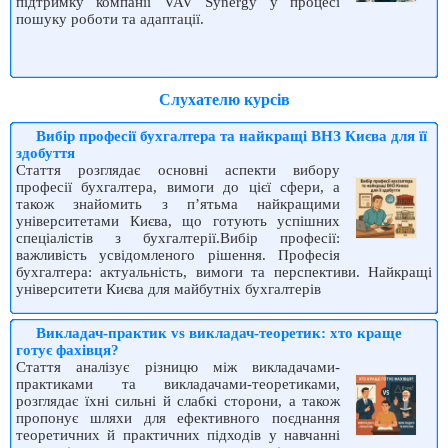
підтримку компанії VAV Synergy у процесі
пошуку роботи та адаптації.
Слухателю курсів
Вибір професії бухгалтера та найкращі ВНЗ Києва для її
здобуття
Стаття розглядає основні аспекти вибору
професії бухгалтера, вимоги до цієї сфери, а
також знайомить з п’ятьма найкращими
університетами Києва, що готують успішних
спеціалістів з бухгалтерії.Вибір професії:
важливість усвідомленого рішення. Професія
бухгалтера: актуальність, вимоги та перспективи. Найкращі
університети Києва для майбутніх бухгалтерів
Викладач-практик vs викладач-теоретик: хто краще
готує фахівця?
Стаття аналізує різницю між викладачами-
практиками та викладачами-теоретиками,
розглядає їхні сильні й слабкі сторони, а також
пропонує шляхи для ефективного поєднання
теоретичних й практичних підходів у навчанні