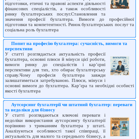
підготовки, етичні та правові аспекти діяльності
фінансових спеціалістів, а також особливості
ринку бухгалтерських послуг.Становлення та
значення професії бухгалтера. Вимоги до професійної
підготовки та компетентності. Ринок бухгалтерських послуг та
соціальна роль бухгалтера
Попит на професію бухгалтера: сучасність, вимоги та
перспективи
У статті розглядається актуальність професії
бухгалтера, основні плюси й мінуси цієї роботи,
вимоги ринку до спеціалістів і кар’єрні
перспективи для тих, хто обирає бухгалтерську
справу.Чому професія бухгалтера завжди
залишатиметься затребуваною. Плюси, мінуси і
основні вимоги до бухгалтера. Кар’єра та необхідні особисті
якості бухгалтера
Аутсорсинг бухгалтерії чи штатний бухгалтер: переваги
та недоліки для бізнесу
У статті розглядаються ключові переваги і
недоліки використання аутсорсингу бухгалтерії
порівняно з триманням бухгалтера у штаті.
Аналізуються особливості такої співпраці, її
актуальність для малого та середнього бізнесу, а