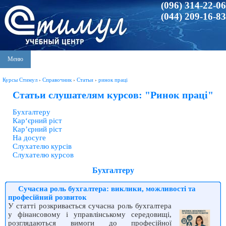
(096) 314-22-06
(044) 209-16-83
Меню
Курсы Стимул
›
Справочник
›
Статьи
›
ринок праці
Статьи слушателям курсов: "Ринок праці"
Бухгалтеру
Карʻєрний ріст
Кар’єрний ріст
На досуге
Слухателю курсів
Слухателю курсов
Бухгалтеру
Сучасна роль бухгалтера: виклики, можливості та
професійний розвиток
У статті розкривається сучасна роль бухгалтера
у фінансовому і управлінському середовищі,
розглядаються вимоги до професійної