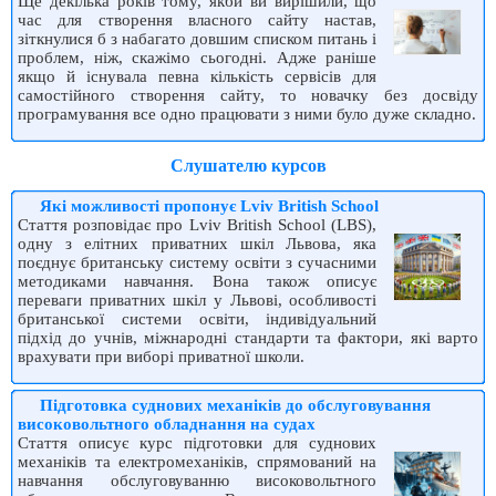
Ще декілька років тому, якби ви вирішили, що
час для створення власного сайту настав,
зіткнулися б з набагато довшим списком питань і
проблем, ніж, скажімо сьогодні. Адже раніше
якщо й існувала певна кількість сервісів для
самостійного створення сайту, то новачку без досвіду
програмування все одно працювати з ними було дуже складно.
Слушателю курсов
Які можливості пропонує Lviv British School
Стаття розповідає про Lviv British School (LBS),
одну з елітних приватних шкіл Львова, яка
поєднує британську систему освіти з сучасними
методиками навчання. Вона також описує
переваги приватних шкіл у Львові, особливості
британської системи освіти, індивідуальний
підхід до учнів, міжнародні стандарти та фактори, які варто
врахувати при виборі приватної школи.
Підготовка суднових механіків до обслуговування
високовольтного обладнання на судах
Стаття описує курс підготовки для суднових
механіків та електромеханіків, спрямований на
навчання обслуговуванню високовольтного