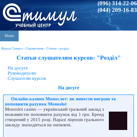
(096) 314-22-06
(044) 209-16-83
Меню
Курсы Стимул
›
Справочник
›
Статьи
›
розділ
Статьи слушателям курсов: "Розділ"
На досуге
Руководителю
Слушателю курсов
На досуге
Онлайн-казино Монослот: як вивести виграш та
поповнити рахунок Monoslot
Monoslot casino — український гральний заклад з
можливістю поповнити рахунок від 1 грн. Бренд
створений у 2015 році. Наразі ліцензія грального
закладу знаходиться на оновлені.