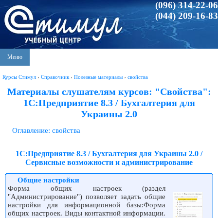
(096) 314-22-06
(044) 209-16-83
Меню
Курсы Стимул
›
Справочник
›
Полезные материалы
›
свойства
Материалы слушателям курсов: "Свойства":
1С:Предприятие 8.3 / Бухгалтерия для
Украины 2.0
Оглавление: свойства
1С:Предприятие 8.3 / Бухгалтерия для Украины 2.0 /
Сервисные возможности и администрирование
Общие настройки
Форма общих настроек (раздел
"Администрирование") позволяет задать общие
настройки для информационной базы:Форма
общих настроек. Виды контактной информации.