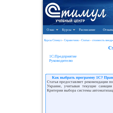
О нас
Курсы
Расписание
Отзыв
Курсы Стимул
›
Справочник
›
Статьи
›
стоимость внедр
С
1С:Предприятие
Руководителю
Как выбрать программу 1С? Прав
Статья предоставляет рекомендации по
Украине, учитывая текущие санкции 
Критерии выбора системы автоматизац