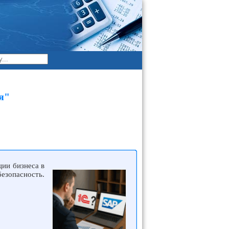
я"
ии бизнеса в
езопасность.