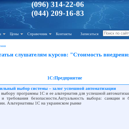
(096) 314-22-06
(044) 209-16-83
ы
Цены
Справочник
Контакты
Записаться
ения
татьи слушателям курсов: "Стоимость внедрени
1С:Предприятие
ильный выбор системы – залог успешной автоматизации
 выбору программы 1С и ее альтернатив для успешной автоматизац
и требования безопасности.Актуальность выбора: санкции и б
ии. Альтернативы 1С на украинском рынке