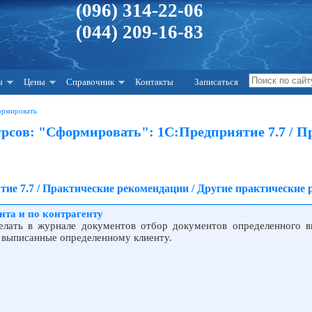
(096) 314-22-06
(044) 209-16-83
ы
Цены
Справочник
Контакты
Записаться
ормировать
рсов: "Сформировать": 1С:Предприятие 7.7 / П
ие 7.7 / Практические рекомендации / Другие практические
нта и по контрагенту
делать в журнале документов отбор документов определенного в
, выписанные определенному клиенту.