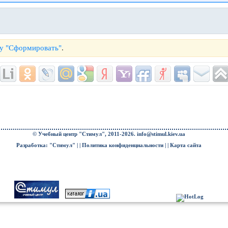
му "Сформировать"
.
© Учебный центр "Стимул", 2011-2026.
info@stimul.kiev.ua
Разработка: "Стимул" | |
Политика конфиденциальности
| |
Карта сайта