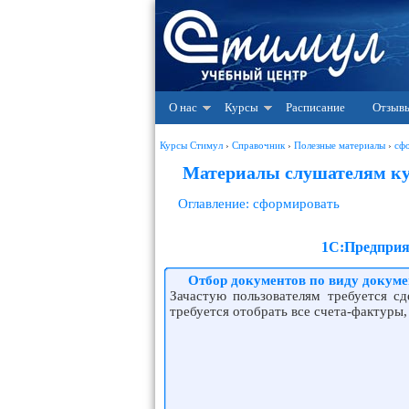
О нас
Курсы
Расписание
Отзыв
Курсы Стимул
›
Справочник
›
Полезные материалы
›
сф
Материалы слушателям ку
Оглавление: сформировать
1С:Предприят
Отбор документов по виду докуме
Зачастую пользователям требуется с
требуется отобрать все счета-фактуры