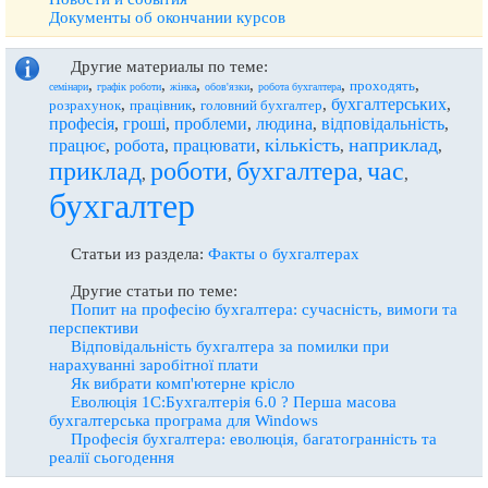
Документы об окончании курсов
Другие материалы по теме:
,
,
,
,
,
,
проходять
семінари
графік роботи
жінка
обов'язки
робота бухгалтера
бухгалтерських
,
,
,
,
розрахунок
працівник
головний бухгалтер
професія
гроші
проблеми
людина
відповідальність
,
,
,
,
,
кількість
наприклад
працює
робота
працювати
,
,
,
,
,
приклад
роботи
бухгалтера
час
,
,
,
,
бухгалтер
Статьи из раздела:
Факты о бухгалтерах
Другие статьи по теме:
Попит на професію бухгалтера: сучасність, вимоги та
перспективи
Відповідальність бухгалтера за помилки при
нарахуванні заробітної плати
Як вибрати комп'ютерне крісло
Еволюція 1С:Бухгалтерія 6.0 ? Перша масова
бухгалтерська програма для Windows
Професія бухгалтера: еволюція, багатогранність та
реалії сьогодення