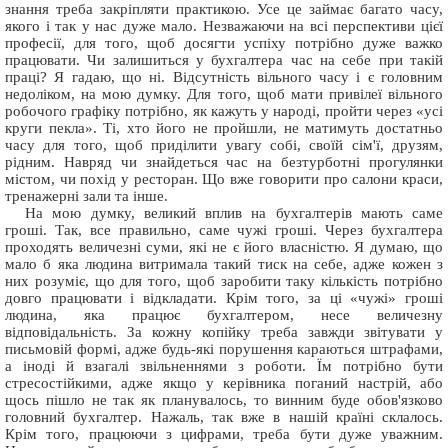
знання треба закріпляти практикою. Усе це займає багато часу,
якого і так у нас дуже мало. Незважаючи на всі перспективи цієї
професії, для того, щоб досягти успіху потрібно дуже важко
працювати. Чи залишиться у бухгалтера час на себе при такій
праці? Я гадаю, що ні. Відсутність вільного часу і є головним
недоліком, на мою думку. Для того, щоб мати привілеї вільного
робочого графіку потрібно, як кажуть у народі, пройти через «усі
круги пекла». Ті, хто його не пройшли, не матимуть достатньо
часу для того, щоб приділити увагу собі, своїй сім'ї, друзям,
рідним. Навряд чи знайдеться час на безтурботні прогулянки
містом, чи похід у ресторан. Що вже говорити про салони краси,
тренажерні зали та інше.
На мою думку, великий вплив на бухгалтерів мають саме
гроші. Так, все правильно, саме чужі гроші. Через бухгалтера
проходять величезні суми, які не є його власністю. Я думаю, що
мало б яка людина витримала такий тиск на себе, адже кожен з
них розуміє, що для того, щоб заробити таку кількість потрібно
довго працювати і відкладати. Крім того, за ці «чужі» гроші
людина, яка працює бухгалтером, несе величезну
відповідальність. За кожну копійку треба завжди звітувати у
письмовій формі, адже будь-які порушення караються штрафами,
а іноді й взагалі звільненнями з роботи. Їм потрібно бути
стресостійкими, адже якщо у керівника поганий настрій, або
щось пішло не так як планувалось, то винним буде обов'язково
головний бухгалтер. Нажаль, так вже в нашій країні склалось.
Крім того, працюючи з цифрами, треба бути дуже уважним.