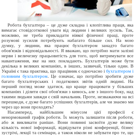
Робота бухгалтера – це дуже складна і клопітлива праця, яка
вимагає стовідсоткової уваги від людини і великих зусиль. Так,
можливо, не треба прикладати ніякої фізичної праці, проте
розумові зусилля потребують набагато більше сил. На мою
думку, у людини, яка працює бухгалтером занадто багато
обов'язків і відповідальності. Я вважаю, що потрібно мати залізні
нерви і величезну працьовитість для того, щоб витримувати все
навантаження, яке на них покладають. Бухгалтерів може бути
декілька в великих компаніях, в інших, зазвичай, тільки один. В
Україні є така практика, що працівник є одночасно і
бухгалтером і
головним бухгалтером
. Це означає, що потрібно зробити дуже
багато бухгалтерських і податкових звітів одній людині. На
перший погляд може здатися, що краще працювати у більших
компаніях і ділити свої обов'язки з кимось, але з іншого боку, над
такими людьми завжди є свій начальник. Проте, незважаючи на всі
перешкоди, є дуже багато успішних бухгалтерів, але чи знаємо ми
через що вони проходять?
Насамперед, найбільшим мінусом цієї професії є
ненормований графік роботи. Їх можуть залишити після роботи,
або ж викликати раніше. Вони повинні засвоїти дуже велику
кількість нової інформації, відвідувати різні конференції, бізнес
зустрічі, лекції та семінари, а також ніколи не забувати про те, що