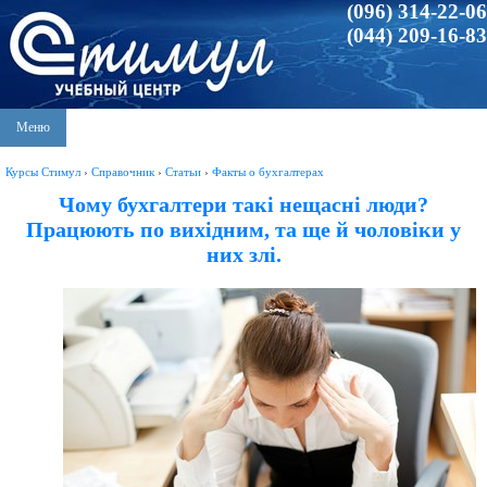
(096) 314-22-06
(044) 209-16-83
Меню
Курсы Стимул
›
Справочник
›
Статьи
›
Факты о бухгалтерах
Чому бухгалтери такі нещасні люди?
Працюють по вихідним, та ще й чоловіки у
них злі.