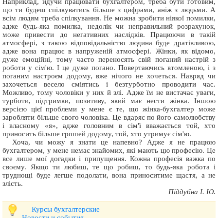
Наприклад, йдучи працювати бухгалтером, треба бути готовим,
що ти будеш спілкуватись більше з цифрами, аніж з людьми. А
всім людям треба спілкування. Не можна зробити ніякої помилки,
адже будь-яка помилка, недолік чи неправильний розрахунок,
може привести до негативних наслідків. Працюючи в такій
атмосфері, з такою відповідальністю людина буде дратівливою,
адже вона працює в напруженій атмосфері. Жінки, як відомо,
дуже емоційні, тому часто переносять свій поганий настрій з
роботи у сім'ю. І це дуже погано. Повертаючись втомленою, і з
поганим настроєм додому, вже нічого не хочеться. Навряд чи
захочеться весело сміятись і безтурботно проводити час.
Можливо, тому чоловіки у них й злі. Адже їм не вистачає уваги,
турботи, підтримки, позитиву, який має нести жінка. Іншою
версією цієї проблеми у мене є те, що жінка-бухгалтер може
заробляти більше свого чоловіка. Це вдаряє по його самолюбству
і власному «я», адже головним в сім'ї вважається той, хто
приносить більше грошей додому, той, хто утримує сім'ю.
Хоча, чи можу я знати це напевно? Адже я не працюю
бухгалтером, у мене немає знайомих, які мають цю професію. Це
все лише мої догадки і припущення. Кожна професія важка по
своєму. Якщо ти любиш, те що робиш, то будь-яка робота і
труднощі буде легше подолати, вона приноситиме щастя, а не
злість.
Піддубна І. Ю.
Курсы бухгалтерские
Новости и события