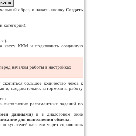
ачальный образ, и нажать кнопку
Создать
и категорий);
ла).
 на кассу ККМ и подключить созданную
перед началом работы в настройках
 скопиться большое количество чеков к
мя и, следовательно, затормозить работу
оты.
ть выполнение регламентных заданий по
бмен данными)
и в диалоговом окне
списание для выполнения обмена
.
 покупателей кассами через справочник