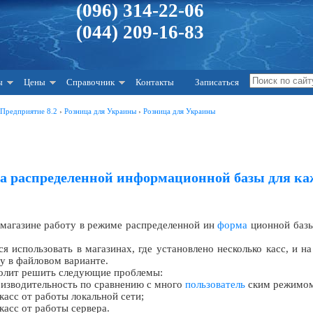
(096) 314-22-06
(044) 209-16-83
ы
Цены
Справочник
Контакты
Записаться
:Предприятие 8.2
›
Розница для Украины
›
Розница для Украины
а распределенной информационной базы для каж
 магазине работу в режиме распределенной ин
форма
ционной базы
 использовать в магазинах, где установлено несколько касс, и н
у в файловом варианте.
волит решить следующие проблемы:
оизводительность по сравнению с много
пользователь
ским режимом
касс от работы локальной сети;
касс от работы сервера.