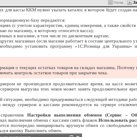
ых для кассы ККМ нужно указать каталог, в котором будет создан н
нформационную базу передаются:
циях (с учетом характеристик, единиц измерения, а также свойств 
ько по магазину, к которому относится касса);
енных в магазине, в том числе по дисконтным картам;
ругих магазинах (если магазин работает в составе центрального уз
 необходимо установить программу «1С:Розница для Украины»
мация о текущих остатках товаров на складах магазина. Поэтому 
ючить контроль остатков товаров при закрытии чека.
рвером не производился продолжительное время, на кассе может
 сервером выгрузка этих чеков может занять продолжительное вре
ой ситуации, необходимо придерживаться следующей методики раб
и между сервером и кассами рекомендуется на сервере отключи
 справочник
Настройки выполнения обменов (Сервис – О
йках выполнения обмена с кассами снять флажок
Использовать ра
уется поочередно инициировать вручную обмен со свободными от
ьзуя кнопку Выполнить обмен.