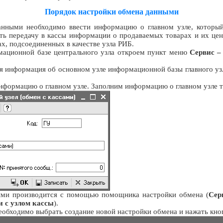
Порядок настройки обмена данными
анными необходимо ввести информацию о главном узле, который
ать передачу в кассы информации о продаваемых товарах и их ц
х, подсоединенных в качестве узла РИБ.
мационной базе центрального узла откроем пункт меню
Сервис –
я информация об основном узле информационной базы главного узл
формацию о главном узле. Заполним информацию о главном узле так
ыми производится с помощью помощника настройки обмена (
Сер
 с узлом кассы
).
обходимо выбрать создание новой настройки обмена и нажать кн