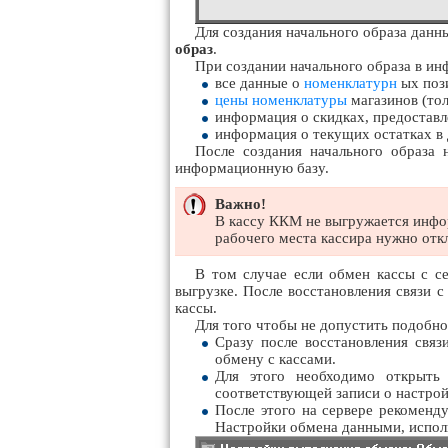
Для создания начального образа данн
образ
.
При создании начального образа в и
все данные о
номенклатурн
ых пози
цены номенклатуры
магазинов (тол
информация о скидках, предоставл
информация о текущих остатках в д
После создания начального образа
информационную базу.
Важно!
В кассу ККМ не выгружается инфор
рабочего места кассира нужно откл
В том случае если обмен кассы с се
выгрузке. После восстановления связи с
кассы.
Для того чтобы не допустить подобн
Сразу после восстановления связ
обмену с кассами.
Для этого необходимо открыть
соответствующей записи о настро
После этого на сервере рекоменд
Настройки обмена данными, испол