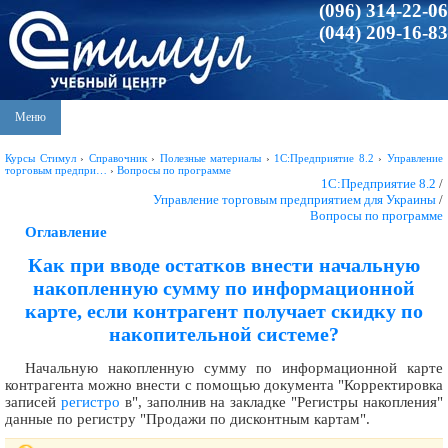
(096) 314-22-06
(044) 209-16-83
Меню
Курсы Стимул
›
Справочник
›
Полезные материалы
›
1С:Предприятие 8.2
›
Управление
торговым предпри…
›
Вопросы по программе
1С:Предприятие 8.2
/
Управление торговым предприятием для Украины
/
Вопросы по программе
Оглавление
Как при вводе остатков внести начальную
накопленную сумму по информационной
карте, если контрагент получает скидку по
накопительной системе?
Начальную накопленную сумму по информационной карте
контрагента можно внести с помощью документа "Корректировка
записей
регистро
в", заполнив на закладке "Регистры накопления"
данные по регистру "Продажи по дисконтным картам".