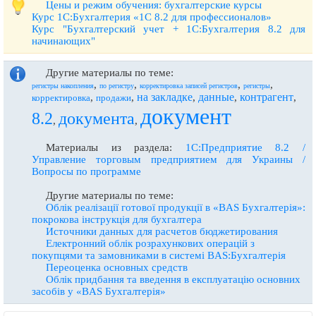
Цены и режим обучения: бухгалтерские курсы
Курс 1С:Бухгалтерия «1С 8.2 для профессионалов»
Курс "Бухгалтерский учет + 1С:Бухгалтерия 8.2 для
начинающих"
Другие материалы по теме:
,
,
,
,
регистры накопления
по регистру
корректировка записей регистров
регистры
на закладке
данные
контрагент
,
,
,
,
,
корректировка
продажи
документ
8.2
документа
,
,
Материалы из раздела:
1С:Предприятие 8.2 /
Управление торговым предприятием для Украины /
Вопросы по программе
Другие материалы по теме:
Облiк реалiзацiї готової продукцiї в «BAS Бухгалтерiя»:
покрокова iнструкцiя для бухгалтера
Источники данных для расчетов бюджетирования
Електронний облік розрахункових операцій з
покупцями та замовниками в системі BAS:Бухгалтерія
Переоценка основных средств
Облiк придбання та введення в експлуатацiю основних
засобiв у «BAS Бухгалтерiя»