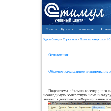
О нас
Курсы
Расписание
Отзыв
Курсы Стимул
›
Справочник
›
Полезные материалы
›
1С
Оглавление
Объемно-календарное планирование з
Подсистема объемно-календарного пл
необходимую конкретную номенклатур
являются документы «Формирование пот