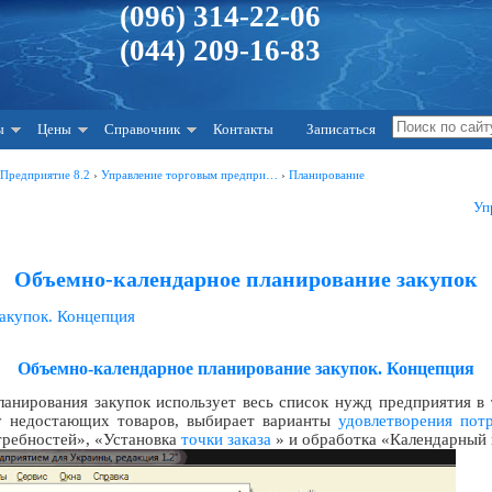
(096) 314-22-06
(044) 209-16-83
ы
Цены
Справочник
Контакты
Записаться
:Предприятие 8.2
›
Управление торговым предпри…
›
Планирование
Уп
Объемно-календарное планирование закупок
акупок. Концепция
Объемно-календарное планирование закупок. Концепция
анирования закупок использует весь список нужд предприятия в 
у недостающих товаров, выбирает варианты
удовлетворения пот
ребностей», «Установка
точки заказа
» и обработка «Календарный 