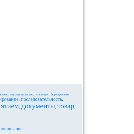
,
,
,
акупок
внутренние заказы
концепция
формирование
ирование
последовательность
,
,
иятием
документы
товар
,
,
,
ланирование