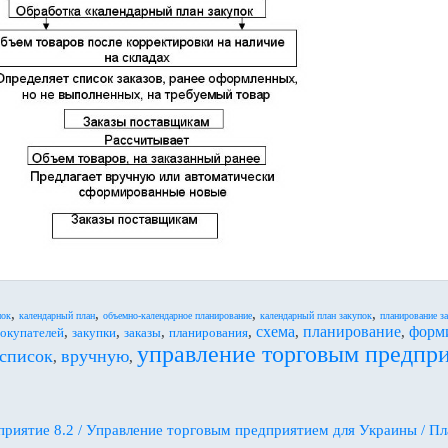
,
,
,
,
пок
календарный план
объемно-календарное планирование
календарный план закупок
планирование з
схема
планирование
форм
,
,
,
,
,
,
покупателей
закупки
заказы
планирования
управление торговым предпр
список
вручную
,
,
риятие 8.2 / Управление торговым предприятием для Украины / П