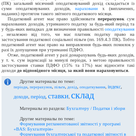
(ПК) загальний місячний оподатковуваний дохід складається із
суми оподатковуваних доходів,
нараховани
х (виплачених,
наданих) протягом такого звітного податкового місяця.
Податковий агент має право здійснювати
перерахунок
сум
нарахованих доходів, утриманого податку за будь-який період та
у будь-яких випадках для визначення правильності
оподаткування
, незалежно від того, чи має платник податку право на
застосування податкової соціальної пільги (пп. 169.4.3 ПК). Тобто
податковий агент має право на виправлення будь-яких помилок у
разі їх допущення при утриманні ПДФО.
Отже, податковий агент у разі донарахувань будь-яких доходів,
у т. ч. сум індексації за минулі періоди, з метою правильності
застосування ставки ПДФО (15% та 17%) має відносити такі
доходи
до відповідного місяця, за який вони нараховуються
.
Другие материалы по теме:
індекс
,
,
,
,
,
,
періоди
перерахунок
пільги
дохід
оподаткування
склад
ставки
період
доходи
,
,
,
Материалы из раздела:
Бухгалтеру / Податки і збори
Другие материалы по теме:
Формування регламентованої звітності у програмі
«BAS: Бухгалтерія»
Формування бухгалтерської та податкової звітності в