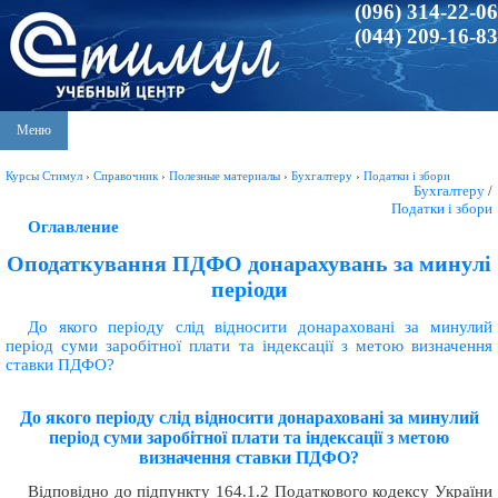
(096) 314-22-06
(044) 209-16-83
Меню
Курсы Стимул
›
Справочник
›
Полезные материалы
›
Бухгалтеру
›
Податки і збори
Бухгалтеру
/
Податки і збори
Оглавление
Оподаткування ПДФО донарахувань за минулі
періоди
До якого періоду слід відносити донараховані за минулий
період суми заробітної плати та індексації з метою визначення
ставки ПДФО?
До якого періоду слід відносити донараховані за минулий
період суми заробітної плати та індексації з метою
визначення ставки ПДФО?
Відповідно до підпункту 164.1.2 Податкового кодексу України