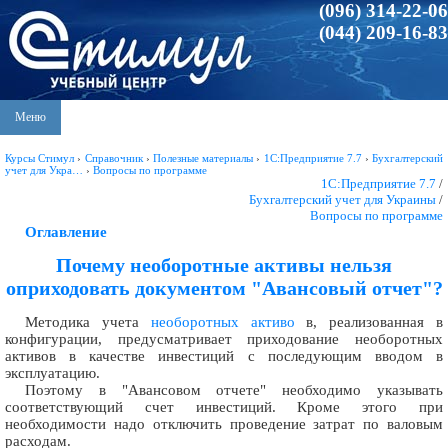
(096) 314-22-06
(044) 209-16-83
Меню
Курсы Стимул
›
Справочник
›
Полезные материалы
›
1С:Предприятие 7.7
›
Бухгалтерский
учет для Укра…
›
Вопросы по программе
1С:Предприятие 7.7
/
Бухгалтерский учет для Украины
/
Вопросы по программе
Оглавление
Почему необоротные активы нельзя
оприходовать документом "Авансовый отчет"?
Методика учета
необоротных активо
в, реализованная в
конфигурации, предусматривает приходование необоротных
активов в качестве инвестиций с последующим вводом в
эксплуатацию.
Поэтому в "Авансовом отчете" необходимо указывать
соответствующий счет инвестиций. Кроме этого при
необходимости надо отключить проведение затрат по валовым
расходам.