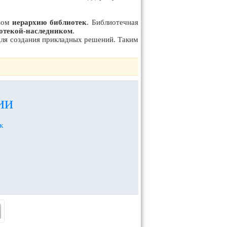
азом
иерархию библиотек
. Библиотечная
отекой-наследником
.
для создания прикладных решений. Таким
ии
к