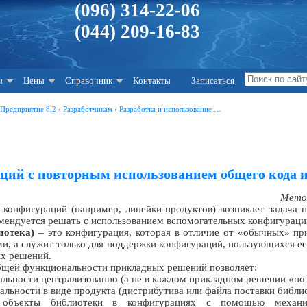
(096) 314-22-06
(044) 209-16-83
ы
Цены
Справочник
Контакты
Записаться
:Предприятие 8.2
›
Разработчикам
›
Разработка и использование …
ций с повторным использованием общего кода 
Метод
х конфигураций (например, линейки продуктов) возникает задача 
омендуется решать с использованием вспомогательных конфигураци
иотека)
– это конфигурация, которая в отличие от «обычных» пр
и, а служит только для поддержки конфигураций, пользующихся е
ых решений.
бщей функциональности прикладных решений позволяет:
льности централизованно (а не в каждом прикладном решении «по 
льности в виде продукта (дистрибутива или файла поставки библио
 объекты библиотеки в конфигурациях с помощью механи