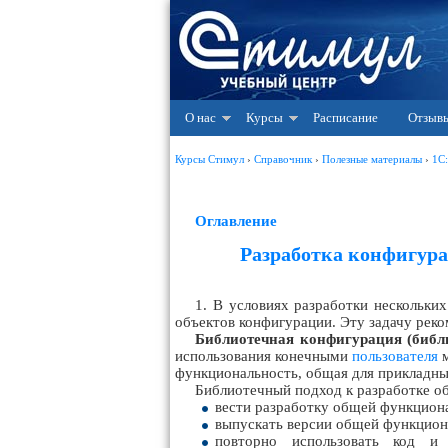
О нас
Курсы
Расписание
Отзыв
Курсы Стимул
›
Справочник
›
Полезные материалы
›
1С
Оглавление
Разработка конфигура
1. В условиях разработки нескольки
объектов конфигурации. Эту задачу рек
Библиотечная конфигурация (библ
использования конечными
пользователя
м
функциональность, общая для прикладн
Библиотечный подход к разработке о
вести разработку общей функциона
выпускать версии общей функциона
повторно использовать код и