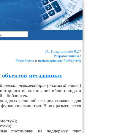
1С:Предприятие 8.2
/
Разработчикам
/
Разработка и использование библиотек
и объектов метаданных
ическая рекомендация (полезный совет)
повторного использования общего кода и
й – библиотек.
икладных решений не предназначена для
е функциональностью. В них размещается
месту»);
теки);
зма постановки на поддержку плат