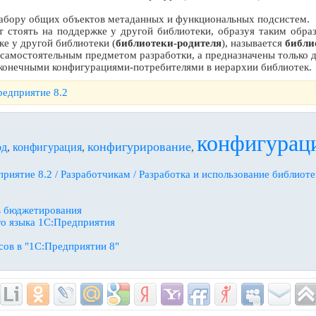
абору общих объектов метаданных и функциональных подсистем.
т стоять на поддержке у другой библиотеки, образуя таким обр
ке у другой библиотеки (
библиотеки-родителя
), называется
библи
 самостоятельным предметом разработки, а предназначены только 
конечными конфигурациями-потребителями в иерархии библиотек.
едприятие 8.2
конфигурац
конфигурирование
од
конфигурация
,
,
,
риятие 8.2 / Разработчикам / Разработка и использование библиоте
в бюджетирования
го языка 1С:Предприятия
сов в "1C:Предприятии 8"