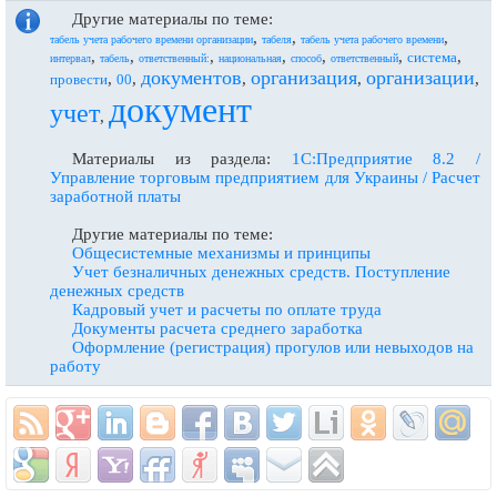
Другие материалы по теме:
,
,
,
табель учета рабочего времени организации
табеля
табель учета рабочего времени
,
,
,
,
,
,
,
система
интервал
табель
ответственный:
национальная
способ
ответственный
документов
организация
организации
,
,
,
,
,
провести
00
документ
учет
,
Материалы из раздела:
1С:Предприятие 8.2 /
Управление торговым предприятием для Украины / Расчет
заработной платы
Другие материалы по теме:
Общесистемные механизмы и принципы
Учет безналичных денежных средств. Поступление
денежных средств
Кадровый учет и расчеты по оплате труда
Документы расчета среднего заработка
Оформление (регистрация) прогулов или невыходов на
работу