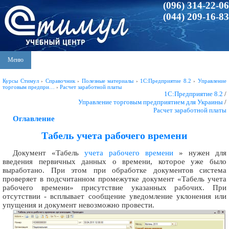
(096) 314-22-06
(044) 209-16-83
Меню
Курсы Стимул
›
Справочник
›
Полезные материалы
›
1С:Предприятие 8.2
›
Управление
торговым предпри…
›
Расчет заработной платы
1С:Предприятие 8.2
/
Управление торговым предприятием для Украины
/
Расчет заработной платы
Оглавление
Табель учета рабочего времени
Документ «Табель
учета рабочего времени
» нужен для
введения первичных данных о времени, которое уже было
выработано. При этом при обработке документов система
проверяет в подсчитанном промежутке документ «Табель учета
рабочего времени» присутствие указанных рабочих. При
отсутствии - всплывает сообщение уведомление уклонения или
упущения и документ невозможно провести.