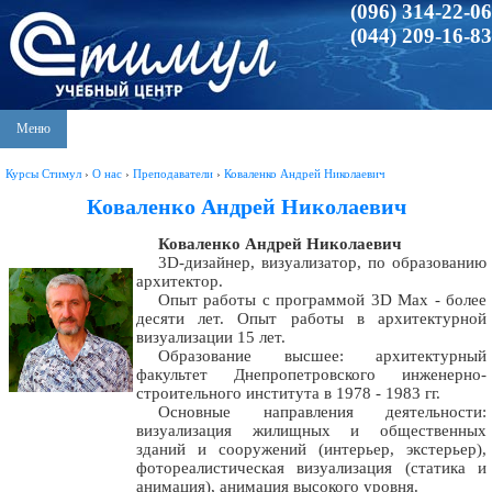
(096) 314-22-06
(044) 209-16-83
Меню
Курсы Стимул
›
О нас
›
Преподаватели
›
Коваленко Андрей Николаевич
Коваленко Андрей Николаевич
Коваленко Андрей Николаевич
3D-дизайнер, визуализатор, по образованию
архитектор.
Опыт работы с программой 3D Max - более
десяти лет. Опыт работы в архитектурной
визуализации 15 лет.
Образование высшее: архитектурный
факультет Днепропетровского инженерно-
строительного института в 1978 - 1983 гг.
Основные направления деятельности:
визуализация жилищных и общественных
зданий и сооружений (интерьер, экстерьер),
фотореалистическая визуализация (статика и
анимация), анимация высокого уровня.