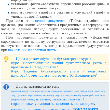
установить флаги «врахувати перенесення робочих днів» и
«ознака підсумованого часу»;
внести значения тарифов в реквизиты «святковий тариф» и
«понаднормовий тариф».
При авто
заполнении документа
«Табель отработанного
времени» (по кнопке «Заповнити») праздничные и сверхурочные
часы за данный период будут рассчитаны и отражены в
соответствующих полях табличной части документа.
При проведении документа в справочнике «Додаткові
нарахування» по данному сотруднику автоматически отразятся
вышеуказанные начисления, которые в дальнейшем будут учтены
при
начислении заработной платы
.
Цены и режим обучения: бухгалтерские курсы
Курс "Восстановление знаний бухгалтерского учета в
программе 1С:Предприятие"
Курс "Ведение бухгалтерского учета и подготовка
налоговой отчетности в программе 1С:Предприятие"
Другие материалы по теме:
,
,
врахувати перенесення робочих днів
ознака підсумованого часу
табель обліку робочого
,
,
,
,
,
,
часу
додаткові нарахування
заповнити
сверхурочные
святкові
норми робочого часу
в
,
,
,
,
,
по кнопке
реквизиты
значения
співробітники
табель
справочнике
установить
заполнить
на закладке
,
,
,
,
документа
период
справочник
начисления
,
,
,
,