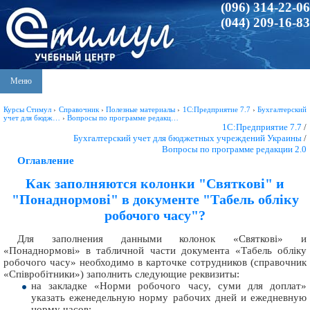
(096) 314-22-06
(044) 209-16-83
Меню
Курсы Стимул
›
Справочник
›
Полезные материалы
›
1С:Предприятие 7.7
›
Бухгалтерский
учет для бюдж…
›
Вопросы по программе редакц…
1С:Предприятие 7.7
/
Бухгалтерский учет для бюджетных учреждений Украины
/
Вопросы по программе редакции 2.0
Оглавление
Как заполняются колонки "Святкові" и
"Понаднормові" в документе "Табель обліку
робочого часу"?
Для заполнения данными колонок «Святкові» и
«Понаднормові» в табличной части документа «Табель обліку
робочого часу» необходимо в карточке сотрудников (справочник
«Співробітники») заполнить следующие реквизиты:
на закладке «Норми робочого часу, суми для доплат»
указать еженедельную норму рабочих дней и ежедневную
норму часов;