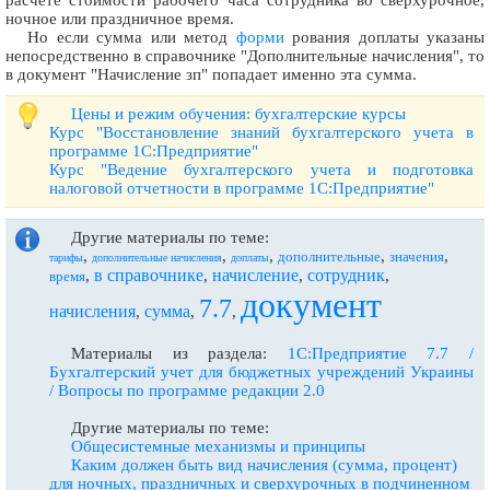
ночное или праздничное время.
Но если сумма или метод
форми
рования доплаты указаны
непосредственно в справочнике "Дополнительные начисления", то
в документ "Начисление зп" попадает именно эта сумма.
Цены и режим обучения: бухгалтерские курсы
Курс "Восстановление знаний бухгалтерского учета в
программе 1С:Предприятие"
Курс "Ведение бухгалтерского учета и подготовка
налоговой отчетности в программе 1С:Предприятие"
Другие материалы по теме:
,
,
,
,
,
дополнительные
значения
тарифы
дополнительные начисления
доплаты
в справочнике
начисление
сотрудник
,
,
,
,
время
документ
7.7
начисления
сумма
,
,
,
Материалы из раздела:
1С:Предприятие 7.7 /
Бухгалтерский учет для бюджетных учреждений Украины
/ Вопросы по программе редакции 2.0
Другие материалы по теме:
Общесистемные механизмы и принципы
Каким должен быть вид начисления (сумма, процент)
для ночных, праздничных и сверхурочных в подчиненном