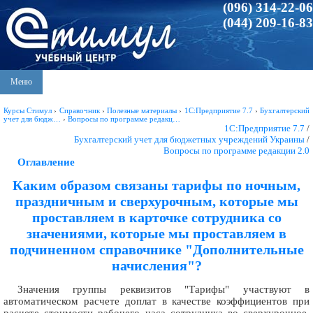
(096) 314-22-06
(044) 209-16-83
Меню
Курсы Стимул
›
Справочник
›
Полезные материалы
›
1С:Предприятие 7.7
›
Бухгалтерский
учет для бюдж…
›
Вопросы по программе редакц…
1С:Предприятие 7.7
/
Бухгалтерский учет для бюджетных учреждений Украины
/
Вопросы по программе редакции 2.0
Оглавление
Каким образом связаны тарифы по ночным,
праздничным и сверхурочным, которые мы
проставляем в карточке сотрудника со
значениями, которые мы проставляем в
подчиненном справочнике "Дополнительные
начисления"?
Значения группы реквизитов "Тарифы" участвуют в
автоматическом расчете доплат в качестве коэффициентов при
расчете стоимости рабочего часа сотрудника во сверхурочное,