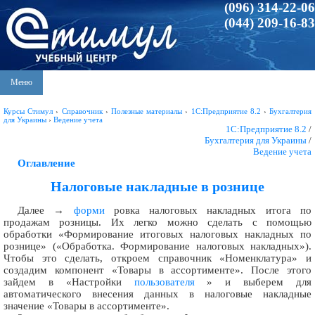
(096) 314-22-06
(044) 209-16-83
Меню
Курсы Стимул
›
Справочник
›
Полезные материалы
›
1С:Предприятие 8.2
›
Бухгалтерия
для Украины
›
Ведение учета
1С:Предприятие 8.2
/
Бухгалтерия для Украины
/
Ведение учета
Оглавление
Налоговые накладные в рознице
Далее →
форми
ровка налоговых накладных итога по
продажам розницы. Их легко можно сделать с помощью
обработки «Формирование итоговых налоговых накладных по
рознице» («Обработка. Формирование налоговых накладных»).
Чтобы это сделать, откроем справочник «Номенклатура» и
создадим компонент «Товары в ассортименте». После этого
зайдем в «Настройки
пользователя
» и выберем для
автоматического внесения данных в налоговые накладные
значение «Товары в ассортименте».