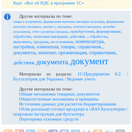
Курс «Все об НДС в программе 1С»
Другие материалы по теме:
,
,
товары в ассортименте
формирование налоговых накладных по рознице
формирование
,
,
,
,
налоговых накладных
рисунок 1
накладные
налоговую накладную
настройки
,
,
,
,
приобретения
формирование
пользователя
отчет о розничных продажах
,
,
,
,
обработки
налоговая накладная
действия...
обработка
номенклатура
,
,
,
,
выполнить
продажи
на основании
настройки
изменения
товары
справочник.
,
,
,
,
организация
справочник
документы
значение
,
,
,
,
документ
документа
действия
,
,
Материалы из раздела:
1С:Предприятие 8.2 /
Бухгалтерия для Украины / Ведение учета
Другие материалы по теме:
Общие механизмы товарных документов
Общесистемные механизмы и принципы
Источники данных для расчетов бюджетирования
Облiк реалiзацiї готової продукцiї в «BAS Бухгалтерiя»:
покрокова iнструкцiя для бухгалтера
Переоценка основных средств