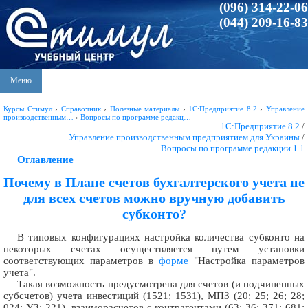
(096) 314-22-06
(044) 209-16-83
Меню
Курсы Стимул
›
Справочник
›
Полезные материалы
›
1С:Предприятие 8.2
›
Управление
производственным…
›
Вопросы по программе редакц…
1С:Предприятие 8.2
/
Управление производственным предприятием для Украины
/
Вопросы по программе редакции 1.1
Оглавление
Почему в Плане счетов бухгалтерского учета не
для всех счетов можно вручную добавить
субконто?
В типовых конфигурациях настройка количества субконто на
некоторых счетах осуществляется путем установки
соответствующих параметров в
форме
"Настройка параметров
учета".
Такая возможность предусмотрена для счетов (и подчиненных
субсчетов) учета инвестиций (1521; 1531), МПЗ (20; 25; 26; 28;
024; УЗ; 221), взаиморасчетов с контрагентами (63; 36; 371; 681;