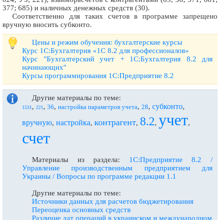
377; 685) и наличных денежных средств (30).
Соответственно для таких счетов в программе запрещено
вручную вносить субконто.
Цены и режим обучения: бухгалтерские курсы
Курс 1С:Бухгалтерия «1С 8.2 для профессионалов»
Курс "Бухгалтерский учет + 1С:Бухгалтерия 8.2 для
начинающих"
Курсы программирования 1С:Предприятие 8.2
Другие материалы по теме:
субконто
,
,
,
,
,
,
36
настройка параметров учета
28
1531
221
учет
8.2
контрагент
вручную
настройка
,
,
,
,
,
счет
Материалы из раздела:
1С:Предприятие 8.2 /
Управление производственным предприятием для
Украины / Вопросы по программе редакции 1.1
Другие материалы по теме:
Источники данных для расчетов бюджетирования
Переоценка основных средств
Различие дат операций в украинском и международном