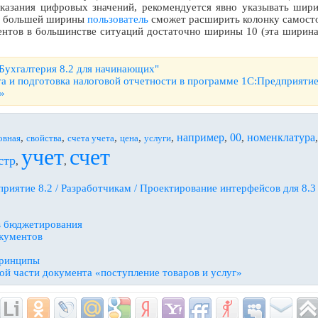
казания цифровых значений, рекомендуется явно указывать шири
ти большей ширины
пользователь
сможет расширить колонку самосто
нтов в большинстве ситуаций достаточно ширины 10 (эта ширина 
:Бухгалтерия 8.2 для начинающих"
та и подготовка налоговой отчетности в программе 1С:Предприятие
»
например
00
номенклатура
,
,
,
,
,
,
,
овная
свойства
счета учета
цена
услуги
учет
счет
стр
,
,
риятие 8.2 / Разработчикам / Проектирование интерфейсов для 8.3
в бюджетирования
кументов
принципы
й части документа «поступление товаров и услуг»