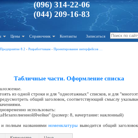
(096) 314-22-06
(044) 209-16-83
ы
Цены
Справочник
Контакты
Записаться
:Предприятие 8.2
›
Разработчикам
›
Проектирование интерфейсов …
Табличные части. Оформление списка
риложение.
тоять из одной строки и для "одноэтажных" списков, и для "многоэ
предусмотреть общий заголовок, соответствующий смыслу указыва
начениями.
дновременно использовать:
каНезаполненнойЯчейки" (размер: 8, начертание: наклонный)
м и полным названиями
номенклатуры
выводится общий заголовок 