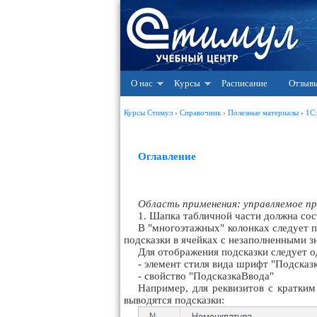
О нас
Курсы
Расписание
Отзыв
Курсы Стимул
›
Справочник
›
Полезные материалы
›
1С
Оглавление
Область применения: управляемое п
1. Шапка табличной части должна сос
В "многоэтажных" колонках следует 
подсказки в ячейках с незаполненными з
Для отображения подсказки следует о
- элемент стиля вида шрифт "Подсказ
- свойство "ПодсказкаВвода"
Например, для реквизитов с кратки
выводятся подсказки: