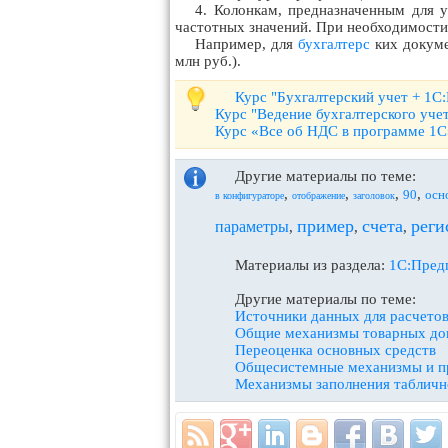
4. Колонкам, предназначенным для у
частотных значений. При необходимос
Например, для
бухгалтерс
ких докуме
млн руб.).
Курс "Бухгалтерский учет + 1С
Курс "Ведение бухгалтерского уче
Курс «Все об НДС в программе 1С
Другие материалы по теме:
,
,
,
,
90
осн
в конфигураторе
отображение
заголовок
пример
счета
реги
параметры
,
,
,
Материалы из раздела:
1С:Предп
Другие материалы по теме:
Источники данных для расчето
Общие механизмы товарных до
Переоценка основных средств
Общесистемные механизмы и 
Механизмы заполнения таблично