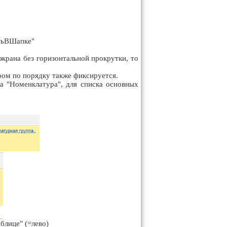
атьВШапке"
крана без горизонтальной прокрутки, то
ром по порядку также фиксируется.
а "Номенклатура", для списка основных
блице" (=лево)