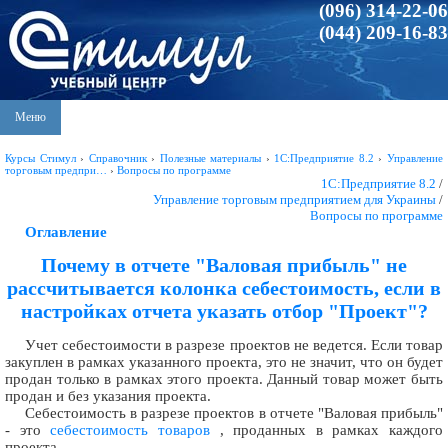
(096) 314-22-06
(044) 209-16-83
Меню
Курсы Стимул
›
Справочник
›
Полезные материалы
›
1С:Предприятие 8.2
›
Управление
торговым предпри…
›
Вопросы по программе
1С:Предприятие 8.2
/
Управление торговым предприятием для Украины
/
Вопросы по программе
Оглавление
Почему в отчете "Валовая прибыль" не
рассчитывается колонка себестоимость, если в
настройках отчета указать отбор "Проект"?
Учет себестоимости в разрезе проектов не ведется. Если товар
закуплен в рамках указанного проекта, это не значит, что он будет
продан только в рамках этого проекта. Данный товар может быть
продан и без указания проекта.
Себестоимость в разрезе проектов в отчете "Валовая прибыль"
- это
себестоимость товаров
, проданных в рамках каждого
проекта.