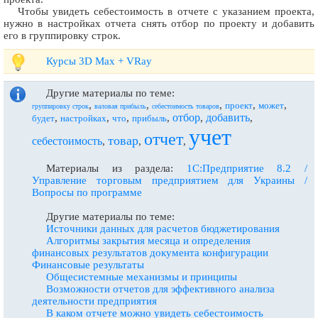
Чтобы увидеть себестоимость в отчете с указанием проекта,
нужно в настройках отчета снять отбор по проекту и добавить
его в группировку строк.
Курсы 3D Max + VRay
Другие материалы по теме:
,
,
,
,
,
проект
может
группировку строк
валовая прибыль
себестоимость товаров
отбор
добавить
,
,
,
,
,
,
будет
настройках
что
прибыль
учет
отчет
товар
себестоимость
,
,
,
Материалы из раздела:
1С:Предприятие 8.2 /
Управление торговым предприятием для Украины /
Вопросы по программе
Другие материалы по теме:
Источники данных для расчетов бюджетирования
Алгоритмы закрытия месяца и определения
финансовых результатов документа конфигурации
Финансовые результаты
Общесистемные механизмы и принципы
Возможности отчетов для эффективного анализа
деятельности предприятия
В каком отчете можно увидеть себестоимость