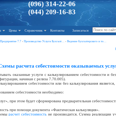
(096) 314-22-06
(044) 209-16-83
ы
Цены
Справочник
Контакты
Записаться
:Предприятие 7.7
›
Производство Услуги Бухгалт…
›
Ведение бухгалтерского и то…
Схемы расчета себестоимости оказываемых услу
тывать оказанные услуги с калькулированием себестоимости и бе
игурации, начиная с релиза 7.70.005).
ькулированием себестоимости или без калькулирования является, 
рованием себестоимости необходимо:
луг», при этом будет сформирована предварительная себестоимость
мость при помощи документа «Фактическая калькуляция».
схемы
расчет себестоимость
не производится. Сумма реализации уч