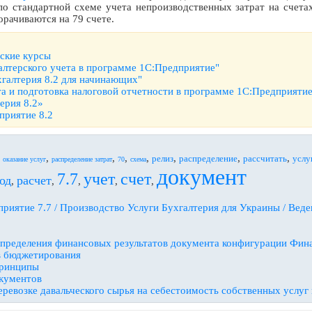
о стандартной схеме учета непроизводственных затрат на счетах 8
орачиваются на 79 счете.
рские курсы
алтерского учета в программе 1С:Предприятие"
хгалтерия 8.2 для начинающих"
та и подготовка налоговой отчетности в программе 1С:Предприятие
ерия 8.2»
приятие 8.2
,
,
,
,
,
,
,
,
релиз
распределение
рассчитать
услу
оказание услуг
распределение затрат
70
схема
документ
7.7
учет
счет
од
расчет
,
,
,
,
,
риятие 7.7 / Производство Услуги Бухгалтерия для Украины / Веде
определения финансовых результатов документа конфигурации Фин
в бюджетирования
принципы
кументов
еревозке давальческого сырья на себестоимость собственных услуг