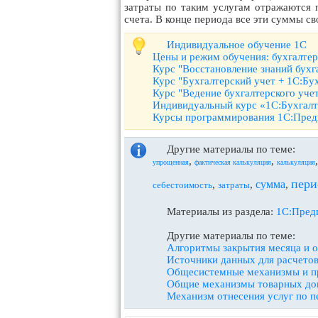
затраты по таким услугам отражаются п
счета. В конце периода все эти суммы св
Индивидуальное обучение 1С
Цены и режим обучения: бухгалте
Курс "Восстановление знаний бухг
Курс "Бухгалтерский учет + 1С:Бу
Курс "Ведение бухгалтерского уче
Индивидуальный курс «1С:Бухгалт
Курсы программирования 1С:Пред
Другие материалы по теме:
,
,
упрощенная
фактическая калькуляция
калькуляция
пери
сумма
,
,
,
себестоимость
затраты
Материалы из раздела:
1С:Предп
Другие материалы по теме:
Алгоритмы закрытия месяца и 
Источники данных для расчето
Общесистемные механизмы и 
Общие механизмы товарных до
Механизм отнесения услуг по п