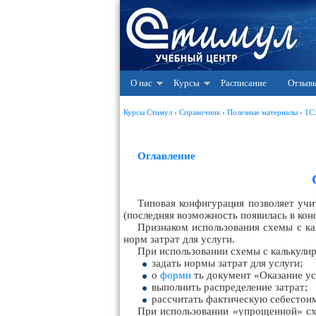
О нас
Курсы
Расписание
Отзыв
Курсы Стимул
›
Справочник
›
Полезные материалы
›
1С
Оглавление
Типовая конфигурация позволяет учи
(последняя возможность появилась в конф
Признаком использования схемы с кал
норм затрат для услуги.
При использовании схемы с калькули
задать нормы затрат для услуги;
о
форми
ть документ «Оказание ус
выполнить распределение затрат;
рассчитать фактическую себестои
При использовании «упрощенной» 