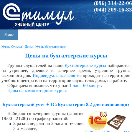
(096) 314-22-06
(044) 209-16-83
Меню
Курсы Стимул
›
Цены
›
Курсы бухгалтерские
Цены на бухгалтерские курсы
Группы слушателей на наши
бухгалтерские курсы
набираются
на утреннее, дневное и вечернее время, утренние группы
выходного дня.
Индивидуальные занятия
проходят на территории
учебного центра или на территории слушателя: дома, на работе.
Обращаем внимание, что у нас
1 час - 60 минут
.
Цены на компьютерные курсы
.
Бухгалтерский учет + 1С:Бухгалтерия 8.2 для начинающих
Набираются вечерние группы (занятия
19:00 - 21:00) по графику занятий:
2 раза в неделю по 2 часа в течение
3-х месяцев,