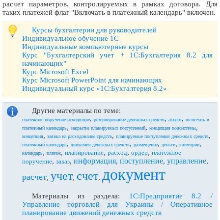
расчет параметров, контролируемых в рамках договора. Для
таких платежей флаг "Включать в платежный календарь" включен.
Курсы бухгалтерии для руководителей
Индивидуальное обучение 1С
Индивидуальные компьютерные курсы
Курс "Бухгалтерский учет + 1С:Бухгалтерия 8.2 для
начинающих"
Курс Microsoft Excel
Курс Microsoft PowerPoint для начинающих
Индивидуальный курс «1С:Бухгалтерия 8.2»
Другие материалы по теме:
,
,
,
платежное поручение исходящие
резервирование денежных средств
акцепт
включать в
,
,
,
платежный календарь
закрытие планируемых поступлений
концепция подсистемы
,
,
,
концепция
заявка на расходование средств
планируемые поступления денежных средств
,
,
,
,
,
платежный календарь
движения денежных средств
размещение
деньги
категории
,
,
,
,
,
планирование
расход
ордер
платежное
календарь
платеж
информация
поступление
управление
,
,
,
,
,
поручение
заказ
документ
учет
счет
расчет
,
,
,
Материалы из раздела:
1С:Предприятие 8.2 /
Управление торговлей для Украины / Оперативное
планирование движений денежных средств