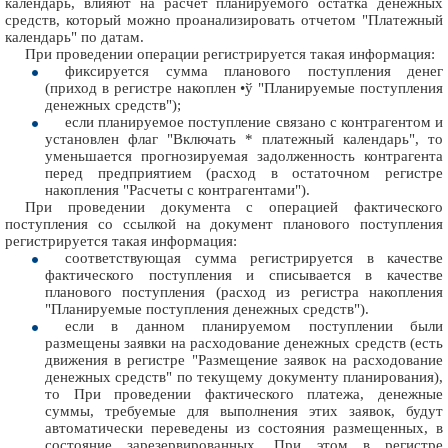
календарь, влияют на расчет планируемого остатка денежных
средств, который можно проанализировать отчетом "Платежный
календарь" по датам.
При проведении операции регистрируется такая информация:
фиксируется сумма планового поступления денег
(приход в регистре накоплен •ў "Планируемые поступления
денежных средств");
если планируемое поступление связано с контрагентом и
установлен флаг "Включать * платежный календарь", то
уменьшается прогнозируемая задолженность контрагента
перед предприятием (расход в остаточном регистре
накопления "Расчеты с контрагентами").
При проведении документа с операцией фактического
поступления со ссылкой на документ планового поступления
регистрируется такая информация:
соответствующая сумма регистрируется в качестве
фактического поступления и списывается в качестве
планового поступления (расход из регистра накопления
"Планируемые поступления денежных средств").
если в данном планируемом поступлении были
размещены заявки на расходование денежных средств (есть
движения в регистре "Размещение заявок на расходование
денежных средств" по текущему документу планирования),
то При проведении фактического платежа, денежные
суммы, требуемые для выполнения этих заявок, будут
автоматически переведены из состояния размещенных, в
состояние зарезервированных. При этом в регистре