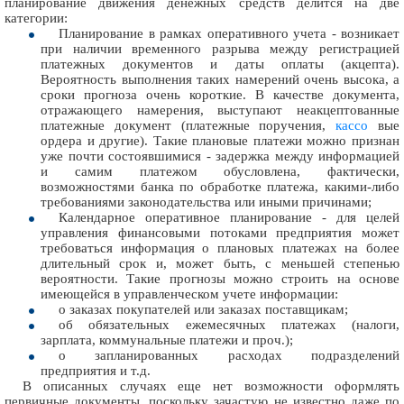
планирование движения денежных средств делится на две
категории:
Планирование в рамках оперативного учета - возникает
при наличии временного разрыва между регистрацией
платежных документов и даты оплаты (акцепта).
Вероятность выполнения таких намерений очень высока, а
сроки прогноза очень короткие. В качестве документа,
отражающего намерения, выступают неакцептованные
платежные документ (платежные поручения,
кассо
вые
ордера и другие). Такие плановые платежи можно признан
уже почти состоявшимися - задержка между информацией
и самим платежом обусловлена, фактически,
возможностями банка по обработке платежа, какими-либо
требованиями законодательства или иными причинами;
Календарное оперативное планирование - для целей
управления финансовыми потоками предприятия может
требоваться информация о плановых платежах на более
длительный срок и, может быть, с меньшей степенью
вероятности. Такие прогнозы можно строить на основе
имеющейся в управленческом учете информации:
о заказах покупателей или заказах поставщикам;
об обязательных ежемесячных платежах (налоги,
зарплата, коммунальные платежи и проч.);
о запланированных расходах подразделений
предприятия и т.д.
В описанных случаях еще нет возможности оформлять
первичные документы, поскольку зачастую не известно даже по