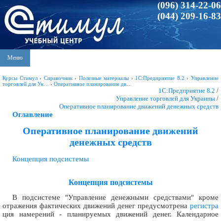
(096) 314-22-06
(044) 209-16-83
Меню
Курсы Стимул
›
Справочник
›
Полезные материалы
›
1С:Предприятие 8.2
›
Управление
торговлей для Ук…
›
Оперативное планирование дв…
1С:Предприятие 8.2
/
Управление торговлей для Украины
/
Оперативное планирование движений денежных средств
Оглавление
Оперативное планирование движений
денежных средств
Концепция подсистемы
Концепция подсистемы
В подсистеме "Управление денежными средствами" кроме
отражения фактических движений денег предусмотрена
регистра
ция намерений - планируемых движений денег. Календарное