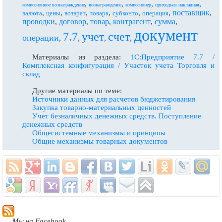
,
,
,
,
комиссионное вознаграждение
вознаграждение
комиссионер
приходная накладная
поставщик
,
,
,
,
,
,
,
валюта
цены
возврат
товара
субконто
операция
проводки
договор
товар
контрагент
сумма
,
,
,
,
,
документ
7.7
учет
счет
операции
,
,
,
,
Материалы из раздела:
1С:Предприятие 7.7 /
Комплексная конфигурация / Участок учета Торговля и
склад
Другие материалы по теме:
Источники данных для расчетов бюджетирования
Закупка товарно-материальных ценностей
Учет безналичных денежных средств. Поступление
денежных средств
Общесистемные механизмы и принципы
Общие механизмы товарных документов
Мы на Facebook