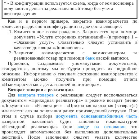
* - В конфигурации используется схема, когда от комиссионера
получаются деньги за реализованный товар без учета
вознаграждения
Как и в первом примере, закрытие взаиморасчетов по
комиссии разделено в конфигурации на две составляющие.
Комиссионное вознаграждение. Закрывается при помощи
документа «Услуги сторонних организаций» (в примере 1 –
«Оказание услуг». Обязательно следует установить в
качестве договора «Дополнение».
Закрытие взаиморасчетов с комиссионером за
реализованный товар при помощи
банк
овской выписки.
Проводки, создаваемые упомянутыми документами,
стандартные, поэтому мы не будем приводить их подробное
описание. Информацию о текущем состоянии взаиморасчетов с
комитентом можно получить при помощи отчета
«Взаиморасчеты» с детализацией по договорам.
Возврат товаров с реализации.
Для
возврата товаров
с реализации следует воспользоваться
документом «Приходная реализатора» в режиме возврат (меню
«Документы» - «Реализация» - «Приходная накладная (возврат)»)
или ввести его на основании ранее произведенной отгрузки. При
этом в случае выбора
документа основания
табличная часть
возвратной накладной будет заполнена номенклатурой
«Расходной реализатора» (при
вводе на основании
это
происходит автоматически без выполнения дополнительных
действий). После заполнения следует указать количество