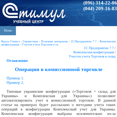
(096) 314-22-06
(044) 209-16-83
Меню
Курсы Стимул
›
Справочник
›
Полезные материалы
›
1С:Предприятие 7.7
›
Комплексная
конфигурация
›
Участок учета Торговля и ск…
1С:Предприятие 7.7
/
Комплексная конфигурация
/
Участок учета Торговля и склад
Оглавление
Операции в комиссионной торговле
Пример 1.
Пример 2.
Типовые украинские конфигурации («Торговля + склад для
Украины» и Комплексная для Украины») позволяют
автоматизировать учет в комиссионной торговле. В данной
статье на примерах будет рассказано о методике учета таких
операций в конфигурации Комплексный учет для Украины.
Комплексная конфигурация выбрана исключительно из-за