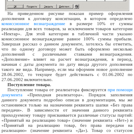
На приведенном рисунке показан пример оформления
дополнения к договору консигнации, в котором определено
комиссионное вознаграждение
в размере 10% от суммы
реализации для всех товаров, за исключением товаров категории
«Нектар». Для этой категории в табличной части указано
комиссионное вознаграждение равное 100% суммы прибыли.
Завершая рассказ о данном документе, хотелось бы отметить,
что по одному договору может быть оформлено несколько
дополнений с различными ставками вознаграждения.
«Дополнение» влияет на расчет вознаграждения, в период,
начиная с даты документа по дату ввода другого дополнения
такого же вида. Например, если мы оформим новое дополнение
28.06.2002, то текущее будет действовать с 01.06.2002 по
27.06.2002 включительно.
Поступление товара.
Поступление товара от реализатора фиксируется
при помощи
документа
«Приходная реализатора». Порядок заполнения
данного документа подробно описан в документации, мы же
остановимся только на назначении реквизита шапки «Без права
передачи». В зависимости от значения данного реквизита
приходуемому товару присваивается различные статусы партий:
«Принятый на реализацию товар» (значение реквизита «Нет») и
«Принятый на реализацию товар, без права передачи на
реализацию» (значение реквизита «Да»). Товар со статусом