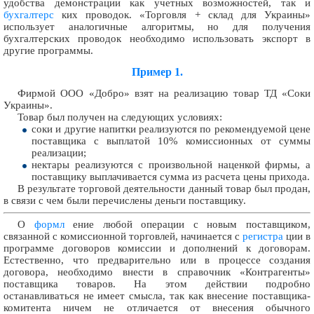
удобства демонстрации как учетных возможностей, так и
бухгалтерс
ких проводок. «Торговля + склад для Украины»
использует аналогичные алгоритмы, но для получения
бухгалтерских проводок необходимо использовать экспорт в
другие программы.
Пример 1.
Фирмой ООО «Добро» взят на реализацию товар ТД «Соки
Украины».
Товар был получен на следующих условиях:
соки и другие напитки реализуются по рекомендуемой цене
поставщика с выплатой 10% комиссионных от суммы
реализации;
нектары реализуются с произвольной наценкой фирмы, а
поставщику выплачивается сумма из расчета цены прихода.
В результате торговой деятельности данный товар был продан,
в связи с чем были перечислены деньги поставщику.
О
формл
ение любой операции с новым поставщиком,
связанной с комиссионной торговлей, начинается с
регистра
ции в
программе договоров комиссии и дополнений к договорам.
Естественно, что предварительно или в процессе создания
договора, необходимо внести в справочник «Контрагенты»
поставщика товаров. На этом действии подробно
останавливаться не имеет смысла, так как внесение поставщика-
комитента ничем не отличается от внесения обычного