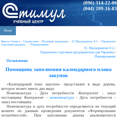
(096) 314-22-06
(044) 209-16-83
Меню
Курсы Стимул
›
Справочник
›
Полезные материалы
›
1С:Предприятие 8.2
›
Управление
торговым предпри…
›
Планирование
1С:Предприятие 8.2
/
Управление торговым предприятием для Украины
/
Планирование
Оглавление
Помощник заполнения календарного плана
закупок
«Календарный план закупок» представлен в виде дерева,
которое может иметь два вида:
Номенклатура - Дата потребности -Контрагент - заказ
поставщику Контрагент -
номенклатура
- Дата потребности -
заказ поставщику.
Номенклатура и дата потребности определяются на текущий
момент по данным проведения документов «Формирование
потребностей». При заполнении дерева анализируются