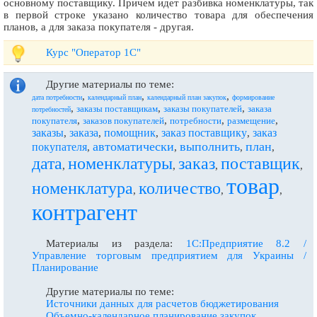
основному поставщику. Причем идет разбивка номенклатуры, так
в первой строке указано количество товара для обеспечения
планов, а для заказа покупателя - другая.
Курс "Оператор 1С"
Другие материалы по теме:
,
,
,
дата потребности
календарный план
календарный план закупок
формирование
,
,
,
заказы поставщикам
заказы покупателей
заказа
потребностей
,
,
,
,
покупателя
заказов покупателей
потребности
размещение
заказы
заказа
помощник
заказ поставщику
заказ
,
,
,
,
автоматически
выполнить
план
покупателя
,
,
,
,
дата
номенклатуры
заказ
поставщик
,
,
,
,
товар
номенклатура
количество
,
,
,
контрагент
Материалы из раздела:
1С:Предприятие 8.2 /
Управление торговым предприятием для Украины /
Планирование
Другие материалы по теме:
Источники данных для расчетов бюджетирования
Объемно-календарное планирование закупок