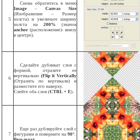
Снова обратитесь в меню
Image
–
Canvas Size
(Изображение – Размер
5
холста) и увеличьте ширину
холста на
200%
(значок
anchor
(расположение)
-
внизу
в центре).
Сделайте дубликат слоя с
формой, отразите ее
вертикально
(Flip it Vertically
6
(Отразить по вертикали) и
разместите его наверху.
Слейте оба слоя (
CTRL + Е
).
Еще раз дублируйте слой с
7
фигурами и поверните на
90°
.
Результат
.