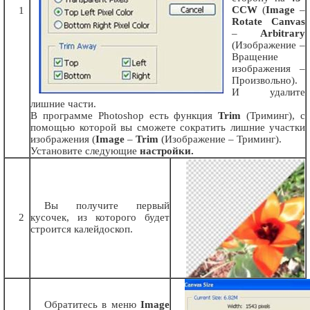
CCW
(
Image
–
1
Rotate Canvas
–
Arbitrary
(Изображение –
Вращение
изображения –
Произвольно).
И удалите
лишние части.
В программе Photoshop есть функция
Trim
(Триминг), с
помощью которой вы сможете сократить лишние участки
изображения (
Image
–
Trim
(Изображение – Триминг).
Установите следующие
настройки.
Вы получите первый
2
кусочек, из которого будет
строится калейдоскоп.
Обратитесь в меню
Image