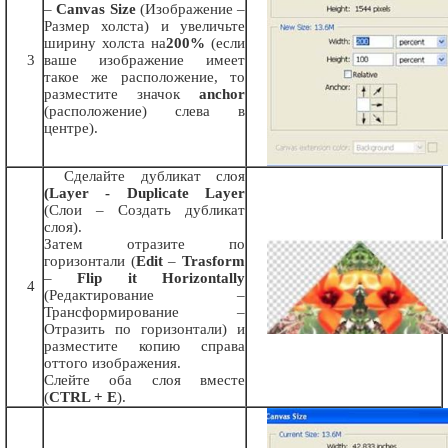
–
Canvas Size
(Изображение –
Размер холста) и увеличьте
ширину холста на
200%
(если
3
ваше изображение имеет
такое же расположение, то
разместите значок
anchor
(расположение) слева в
центре).
Сделайте дубликат слоя
(Layer - Duplicate Layer
(Слои – Создать дубликат
слоя).
Затем отразите по
горизонтали (
Edit
–
Trasform
–
Flip it Horizontally
4
(Редактирование –
Трансформирование –
Отразить по горизонтали) и
разместите копию справа
оттого изображения.
Слейте оба слоя вместе
(
CTRL + Е
).