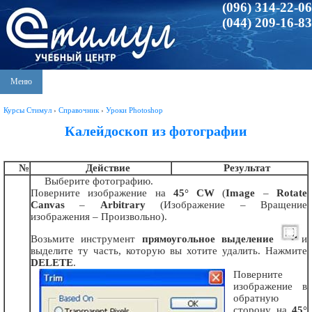
(096) 314-22-06
(044) 209-16-83
Меню
Курсы Стимул
›
Справочник
›
Уроки Photoshop
Калейдоскоп из фотографии
№
Действие
Результат
Выберите фотографию.
Поверните изображение на
45° CW
(
Image
–
Rotate
Canvas
–
Arbitrary
(Изображение – Вращение
изображения – Произвольно).
Возьмите инструмент
прямоугольное выделение
и
выделите ту часть, которую вы хотите удалить. Нажмите
DELETE
.
Поверните
изображение в
обратную
сторону на
45°