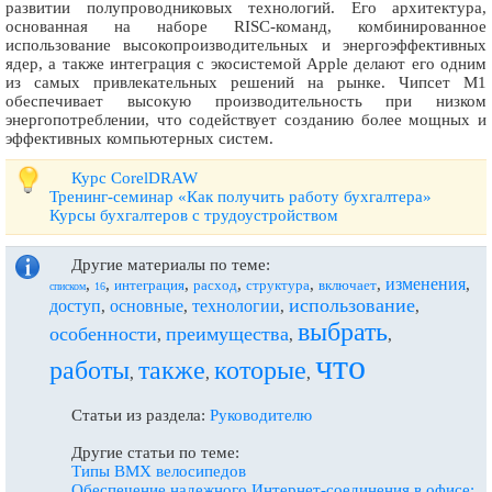
развитии полупроводниковых технологий. Его архитектура,
основанная на наборе RISC-команд, комбинированное
использование высокопроизводительных и энергоэффективных
ядер, а также интеграция с экосистемой Apple делают его одним
из самых привлекательных решений на рынке. Чипсет M1
обеспечивает высокую производительность при низком
энергопотреблении, что содействует созданию более мощных и
эффективных компьютерных систем.
Курс CorelDRAW
Тренинг-семинар «Как получить работу бухгалтера»
Курсы бухгалтеров с трудоустройством
Другие материалы по теме:
изменения
,
,
,
,
,
,
,
интеграция
расход
структура
включает
списком
16
использование
доступ
основные
технологии
,
,
,
,
выбрать
особенности
преимущества
,
,
,
что
работы
также
которые
,
,
,
Статьи из раздела:
Руководителю
Другие статьи по теме:
Типы BMX велосипедов
Обеспечение надежного Интернет-соединения в офисе: