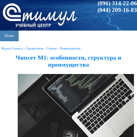
(096) 314-22-06
(044) 209-16-83
Меню
Курсы Стимул
›
Справочник
›
Статьи
›
Руководителю
Чипсет M1: особенности, структура и
преимущества