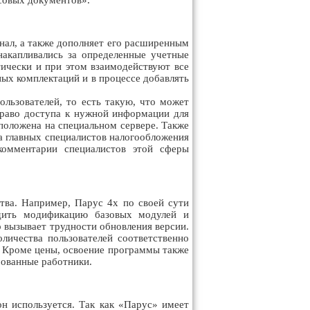
совых документов».
нал, а также дополняет его расширенным
накапливались за определенные учетные
ически и при этом взаимодействуют все
ых комплектаций и в процессе добавлять
ользователей, то есть такую, что может
право доступа к нужной информации для
положена на специальном сервере. Также
та главных специалистов налогообложения
комментарии специалистов этой сферы
ва. Например, Парус 4х по своей сути
одить модификацию базовых модулей и
о вызывает трудности обновления версии.
личества пользователей соответственно
й. Кроме цены, освоение программы также
рованные работники.
н используется. Так как «Парус» имеет