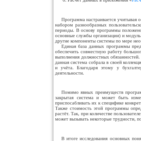
Расчет данных в приложении «
Расч
Программа настраивается учитывая о
набором разнообразных пользовательск
периоды. В основу программы положено
основные службы организации) и модуль
другие компоненты системы по мере не
Единая база данных программы предс
обеспечить совместную работу большог
выполнения должностных обязанностей. 
данная система собрала в своей коллекц
и учёта. Благодаря этому у бухгалт
деятельности.
Помимо явных преимуществ програм
закрытая система и может быть изме
приспосабливать их к специфике конкрет
Также стоимость этой программы опред
растёт. Так, при количестве пользовате
может вызывать некоторые трудности, п
В итоге исследования основных поня