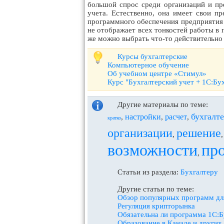
большой спрос среди организаций и пр
учета. Естественно, она имеет свои п
программного обеспечения предприятия 
не отображает всех тонкостей работы в 
же можно выбрать что-то действительно
Курсы бухгалтерские
Компьютерное обучение
Об учебном центре «Стимул»
Курс "Бухгалтерский учет + 1С:Бу
Другие материалы по теме:
бухгалт
настройки
расчет
,
,
,
кратко
организации
решение
,
возможности
пр
,
Статьи из раздела:
Бухгалтеру
Другие статьи по теме:
Обзор популярных программ для
Регуляция крипторынка
Обязательна ли программа 1С:Б
Образование в Канаде и других 