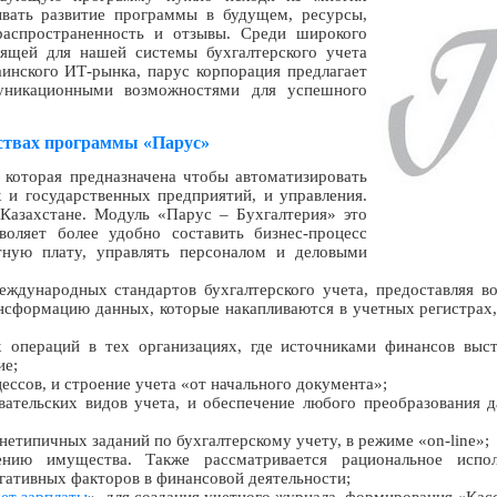
ывать развитие программы в будущем, ресурсы,
распространенность и отзывы. Среди широкого
дящей для нашей системы бухгалтерского учета
инского ИТ-рынка, парус корпорация предлагает
уникационными возможностями для успешного
нствах программы «Парус»
 которая предназначена чтобы автоматизировать
 и государственных предприятий, и управления.
 Казахстане. Модуль «Парус – Бухгалтерия» это
воляет более удобно составить бизнес-процесс
отную плату, управлять персоналом и деловыми
еждународных стандартов бухгалтерского учета, предоставляя 
сформацию данных, которые накапливаются в учетных регистрах,
 операций в тех организациях, где источниками финансов выст
ие;
ссов, и строение учета «от начального документа»;
ательских видов учета, и обеспечение любого преобразования 
етипичных заданий по бухгалтерскому учету, в режиме «on-line»;
ию имущества. Также рассматривается рациональное исполь
гативных факторов в финансовой деятельности;