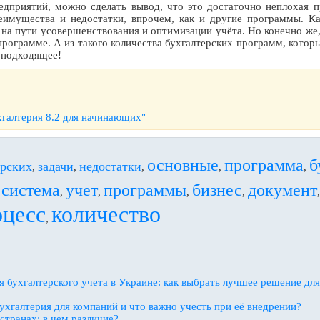
едприятий, можно сделать вывод, что это достаточно неплохая п
реимущества и недостатки, впрочем, как и другие программы. Ка
на пути усовершенствования и оптимизации учёта. Но конечно же,
программе. А из такого количества бухгалтерских программ, котор
 подходящее!
хгалтерия 8.2 для начинающих"
основные
программа
б
ерских
задачи
недостатки
,
,
,
,
,
система
учет
программы
бизнес
документ
,
,
,
,
,
оцесс
количество
,
 бухгалтерского учета в Украине: как выбрать лучшее решение для
ухгалтерия для компаний и что важно учесть при её внедрении?
странах: в чем различие?