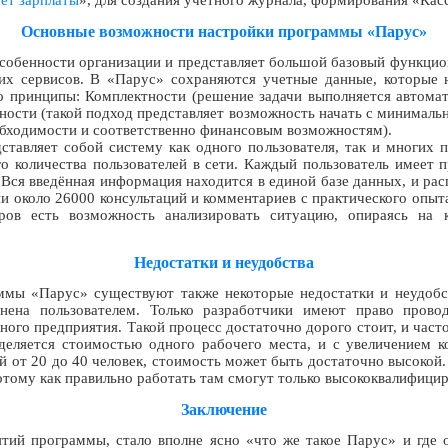
ет зарплаты
», для создания учетного журнала, формирования «Кас
Основные возможности настройки программы «Парус»
собенности организации и представляет большой базовый функцио
их сервисов. В «Парус» сохраняются учетные данные, которые 
 принципы: Комплектности (решение задачи выполняется автомат
ности (такой подход представляет возможность начать с минимальн
обходимости и соответственно финансовым возможностям).
тавляет собой систему как одного пользователя, так и многих п
о количества пользователей в сети. Каждый пользователь имеет 
Вся введённая информация находится в единой базе данных, и рас
ии около 26000 консультаций и комментариев с практического опы
еров есть возможность анализировать ситуацию, опираясь на 
Недостатки и неудобства
мы «Парус» существуют также некоторые недостатки и неудобст
нена пользователем. Только разработчики имеют право пров
ного предприятия. Такой процесс достаточно дорого стоит, и част
еляется стоимостью одного рабочего места, и с увеличением ко
лей от 20 до 40 человек, стоимость может быть достаточно высоко
отому как правильно работать там смогут только высококвалифици
Заключение
тий программы, стало вполне ясно «что же такое Парус» и где о