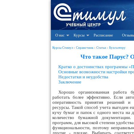
О нас
Курсы
Расписание
Отзыв
Курсы Стимул
›
Справочник
›
Статьи
›
Бухгалтеру
Что такое Парус? 
Кратко о достоинствах программы «
Основные возможности настройки п
Недостатки и неудобства
Заключение
Хорошо организованная работа бу
работать более эффективно. Если авто
оперативность принятия решений и 
ресурсы. Такой способ учета выгоден е
кучу бумаг и папок с одного места на 
количество бумажной документации. 
программ, для высокой степени удобства
функциональности, поэтому неправильн
другие - плохие. Выбирать соответ