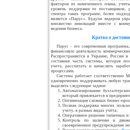
факторов из намеченного плана, учит
уровень поддержки ее поставщиком, 
спектра таких программ, более подхо
является «Парус». Будучи лидером укра
множество инноваций вместе с комм
ведения бизнеса.
Кратко о достои
Парус - это современная программа,
финансовую деятельность коммерческих
Распространяется в Украине, России и
составная часть системы, которая поз
учета, рассчитать и начислить зараб
процессами.
Система работает соответственно М
одновременно поддерживать любую тран
выделить следующие задачи:
Автоматизирование бухгалтерских
который привлекается в предприят
Оптимизация сложных бизнес-проце
Полная поддержка многих пользов
учету, в разных видах учёта;
Оперативное решение типичных и н
Контроль по наличию и движен
своевременное предупреждение не