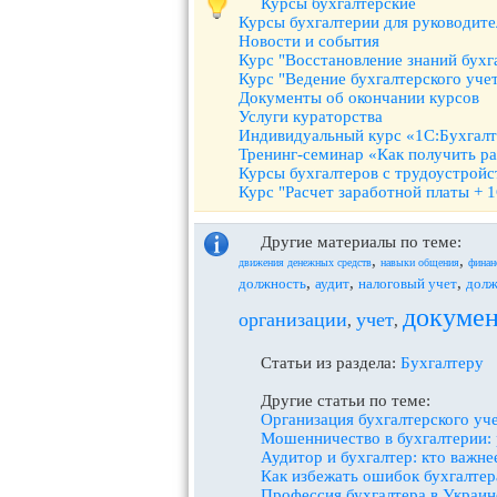
Курсы бухгалтерские
Курсы бухгалтерии для руководите
Новости и события
Курс "Восстановление знаний бухг
Курс "Ведение бухгалтерского уче
Документы об окончании курсов
Услуги кураторства
Индивидуальный курс «1С:Бухгалт
Тренинг-семинар «Как получить ра
Курсы бухгалтеров с трудоустрой
Курс "Расчет заработной платы + 
Другие материалы по теме:
,
,
движения денежных средств
навыки общения
финан
,
,
,
должность
аудит
налоговый учет
долж
докумен
организации
учет
,
,
Статьи из раздела:
Бухгалтеру
Другие статьи по теме:
Организация бухгалтерского уч
Мошенничество в бухгалтерии: 
Аудитор и бухгалтер: кто важне
Как избежать ошибок бухгалтер
Профессия бухгалтера в Украин