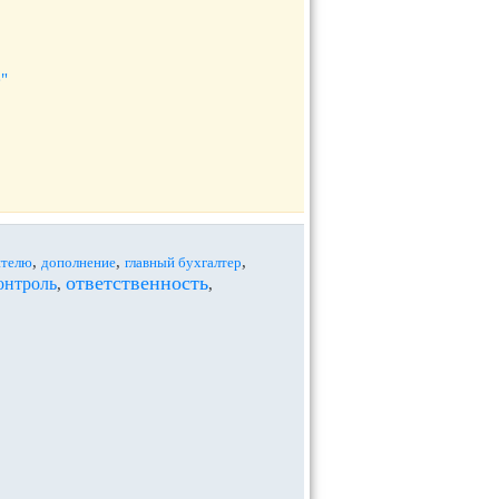
"
,
,
,
ителю
дополнение
главный бухгалтер
ответственность
онтроль
,
,