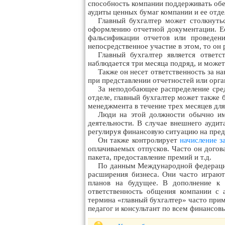
способность компании поддерживать обе
аудиты ценных бумаг компании и ее отд
Главный бухгалтер может столкнуть
оформлению отчетной документации. Ес
фальсификации отчетов или проведени
непосредственное участие в этом, то он 
Главный бухгалтер является ответс
наблюдается три месяца подряд, и може
Также он несет ответственность за н
при представлении отчетностей или орга
За неподобающее распределение сред
отделе, главный бухгалтер может также
менеджмента в течение трех месяцев дл
Люди на этой должности обычно им
деятельности. В случае внешнего аудит
регулируя финансовую ситуацию на пред
Он также контролирует
начисление з
оплачиваемых отпусков. Часто он дого
пакета, предоставление премий и т.д.
По данным Международной федерации
расширения бизнеса. Они часто играют
планов на будущее. В дополнение к 
ответственность общения компании с
термина «главный бухгалтер» часто при
педагог и консультант по всем финансо