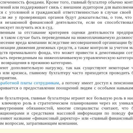
спеченность фондами. Кроме того, главный бухгалтер обычно кон
елений или поддерживает связь с внешним аудитором для выполнени
ся с уголовной и гражданской ответственностью в случае своей
ли же у проверяющих органов будут доказательства, о том, что 
я незаконной финансовой деятельности, если он способствов
рискует получить иск в суд.
твенным за отставание критериев оценки деятельности предпри
т в таком случае быть переведенным на нижеоплачиваемую должнос
анесение вреда компании вследствие несовершенной организации бу
низации движения денежных средств, а также контроля за учетом 
ств премиального фонда, что может привести к демотивации сот
 быть переведенным на нижеоплачиваемую управленческую категор
я возвращения в прежнюю категорию.
еют дополнительную нагрузку, так как существуют некоторые ч
а или кризиса, главному бухгалтеру часто приходится проводить
приятии.
аработной платы сотрудникам
, а потому имеет доступ к пенсионн
варивается о предоставлении поощрений людям с особыми навыкам
 бухгалтеров, главные бухгалтеры играют все большую роль в н
 ключевую роль в стратегическом планировании через их уникал
внутренним обязанностей, многие специалисты считают, что 
 акционерами и средствами массовой информации по поводу фи
меняют название «финансовый директор» или «главный финансовый д
вым вопросам, затрагивающим компании.