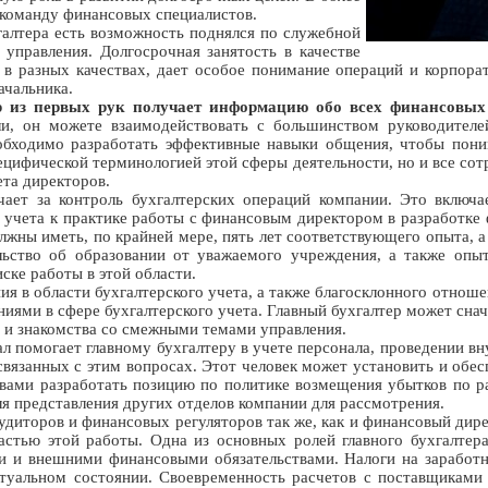
 команду финансовых специалистов.
галтера есть возможность поднялся по служебной
управления. Долгосрочная занятость в качестве
в разных качествах, дает особое понимание операций и корпора
ачальника.
р из первых рук получает информацию обо всех финансовых
ели, он можете взаимодействовать с большинством руководител
обходимо разработать эффективные навыки общения, чтобы пони
цифической терминологией этой сферы деятельности, но и все сот
ета директоров.
чает за контроль бухгалтерских операций компании. Это включа
о учета к практике работы с финансовым директором в разработке 
лжны иметь, по крайней мере, пять лет соответствующего опыта, а 
ельство об образовании от уважаемого учреждения, а также опы
ске работы в этой области.
ия в области бухгалтерского учета, а также благосклонного отно
ниями в сфере бухгалтерского учета. Главный бухгалтер может снач
 и знакомства со смежными темами управления.
л помогает главному бухгалтеру в учете персонала, проведении вн
связанных с этим вопросах. Этот человек может установить и обес
твами разработать позицию по политике возмещения убытков по р
я представления других отделов компании для рассмотрения.
аудиторов и финансовых регуляторов так же, как и финансовый ди
астью этой работы. Одна из основных ролей главного бухгалтера
ми и внешними финансовыми обязательствами. Налоги на заработн
туальном состоянии. Своевременность расчетов с поставщиками