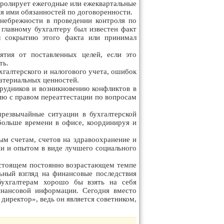
тролирует ежегодные или ежеквартальные
я ими обязанностей по договоренности.
 небрежности в проведении контроля по
главному бухгалтеру был известен факт
ал сокрытию этого факта или принимал
ятия от поставленных целей, если это
ть.
хгалтерского и налогового учета, ошибок
материальных ценностей.
рудников и возникновению конфликтов в
ию с правом переаттестации по вопросам
резвычайные ситуации в бухгалтерской
 больше времени в офисе, координируя и
ым счетам, счетов на здравоохранение и
и и опытом в виде лучшего социального
астоящем постоянно возрастающем темпе
ьный взгляд на финансовые последствия
бухгалтерам хорошо бы взять на себя
нансовой информации. Сегодня вместо
иректор», ведь он является советником,