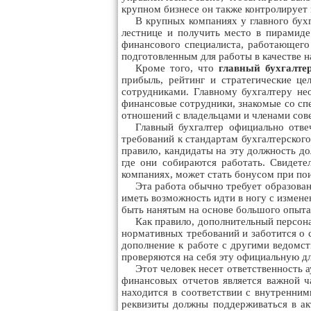
крупном бизнесе он также контролирует
В крупных компаниях у главного бух
лестнице и получить место в пирамиде 
финансового специалиста, работающего 
подготовленным для работы в качестве н
Кроме того, что
главный бухгалте
прибыль, рейтинг и стратегические ц
сотрудниками. Главному бухгалтеру не
финансовые сотрудники, знакомые со спе
отношений с владельцами и членами сов
Главный бухгалтер официально отве
требований к стандартам бухгалтерског
правило, кандидаты на эту должность до
где они собираются работать. Свидет
компаниях, может стать бонусом при пои
Эта работа обычно требует образован
иметь возможность идти в ногу с измене
быть нанятым на основе большого опыта
Как правило, дополнительный персона
нормативных требований и заботится о 
дополнение к работе с другими ведомс
проверяются на себя эту официальную дл
Этот человек несет ответственность 
финансовых отчетов является важной ч
находится в соответствии с внутренни
реквизиты должны поддерживаться в ак