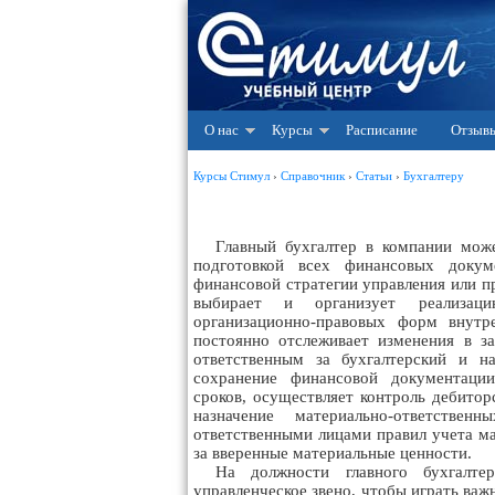
О нас
Курсы
Расписание
Отзыв
Курсы Стимул
›
Справочник
›
Статьи
›
Бухгалтеру
Главный бухгалтер в компании може
подготовкой всех финансовых докум
финансовой стратегии управления или 
выбирает и организует реализаци
организационно-правовых форм внутр
постоянно отслеживает изменения в за
ответственным за бухгалтерский и н
сохранение финансовой документации
сроков, осуществляет контроль дебитор
назначение материально-ответствен
ответственными лицами правил учета ма
за вверенные материальные ценности.
На должности главного бухгалте
управленческое звено, чтобы играть важ