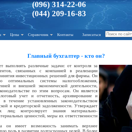
(096) 314-22-06
(044) 209-16-83
ы
Цены
Справочник
Контакты
Записаться
Главный бухгалтер - кто он?
т выполнять различные задачи: от контроля за
ентов, связанных с компанией в реализации
принятия инвестиционных решений для фирмы. Он
ю оптимальных системы налогообложения,
енней и внешней экономической деятельности,
конодательстве по этим вопросам. Он является
алоговый учет и отчетность, архивирование и
 в течение установленных законодательством
ской и кредиторской задолженности. Утверждает
ных лиц; контролирует знания материально-
териальных ценностей, меры их ответственности
ра он имеет возможность занимать верхнее
ную роль в развитии долгосрочных целей. В более