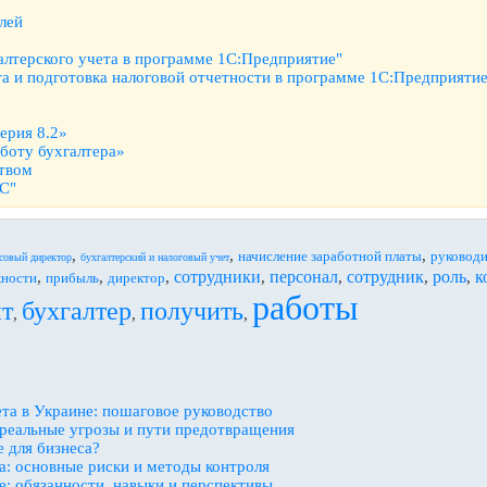
лей
алтерского учета в программе 1С:Предприятие"
та и подготовка налоговой отчетности в программе 1С:Предприятие
ерия 8.2»
боту бухгалтера»
ством
1С"
,
,
,
начисление заработной платы
руковод
совый директор
бухгалтерский и налоговый учет
сотрудники
персонал
сотрудник
роль
к
,
,
,
,
,
,
,
ности
прибыль
директор
работы
т
бухгалтер
получить
,
,
,
ета в Украине: пошаговое руководство
реальные угрозы и пути предотвращения
е для бизнеса?
а: основные риски и методы контроля
е: обязанности, навыки и перспективы