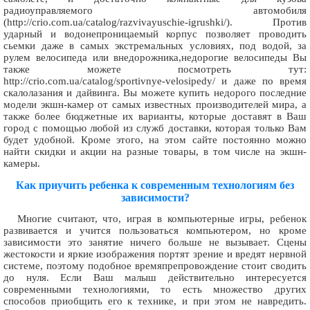
радиоуправляемого автомобиля
(http://crio.com.ua/catalog/razvivayuschie-igrushki/). Против
ударный и водонепроницаемый корпус позволяет проводить
сьемки даже в самых экстремальных условиях, под водой, за
рулем велосипеда или внедорожника,недорогие велосипеды Вы
также можете посмотреть тут:
http://crio.com.ua/catalog/sportivnye-velosipedy/ и даже по время
скалолазания и дайвинга. Вы можете купить недорого последние
модели экшн-камер от самых известных производителей мира, а
также более бюджетные их варианты, которые доставят в Ваш
город с помощью любой из служб доставки, которая только Вам
будет удобной. Кроме этого, на этом сайте постоянно можно
найти скидки и акции на разные товары, в том числе на экшн-
камеры.
Как приучить ребенка к современным технологиям без
зависимости?
Многие считают, что, играя в компьютерные игры, ребенок
развивается и учится пользоваться компьютером, но кроме
зависимости это занятие ничего больше не вызывает. Сцены
жестокости и яркие изображения портят зрение и вредят нервной
системе, поэтому подобное времяпрепровождение стоит сводить
до нуля. Если Ваш малыш действительно интересуется
современными технологиями, то есть множество других
способов приобщить его к технике, и при этом не навредить.