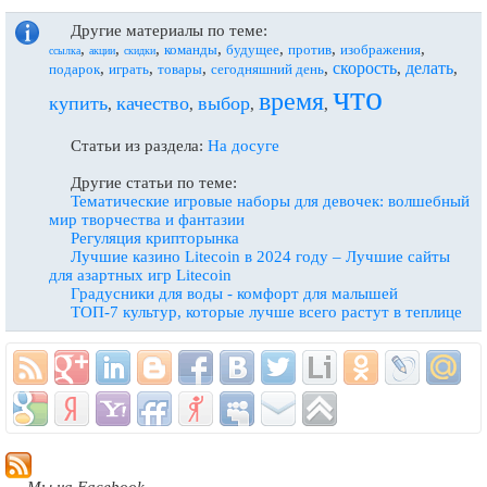
Другие материалы по теме:
,
,
,
,
,
,
,
команды
будущее
против
изображения
ссылка
акции
скидки
скорость
делать
,
,
,
,
,
,
подарок
играть
товары
сегодняшний день
что
время
купить
качество
выбор
,
,
,
,
Статьи из раздела:
На досуге
Другие статьи по теме:
Тематические игровые наборы для девочек: волшебный
мир творчества и фантазии
Регуляция крипторынка
Лучшие казино Litecoin в 2024 году – Лучшие сайты
для азартных игр Litecoin
Градусники для воды - комфорт для малышей
ТОП-7 культур, которые лучше всего растут в теплице