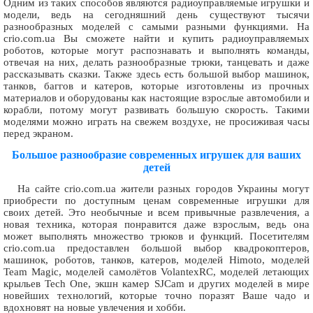
Одним из таких способов являются радиоуправляемые игрушки и
модели, ведь на сегодняшний день существуют тысячи
разнообразных моделей с самыми разными функциями. На
crio.com.ua Вы сможете найти и купить радиоуправляемых
роботов, которые могут распознавать и выполнять команды,
отвечая на них, делать разнообразные трюки, танцевать и даже
рассказывать сказки. Также здесь есть большой выбор машинок,
танков, баггов и катеров, которые изготовлены из прочных
материалов и оборудованы как настоящие взрослые автомобили и
корабли, потому могут развивать большую скорость. Такими
моделями можно играть на свежем воздухе, не просиживая часы
перед экраном.
Большое разнообразие современных игрушек для ваших
детей
На сайте crio.com.ua жители разных городов Украины могут
приобрести по доступным ценам современные игрушки для
своих детей. Это необычные и всем привычные развлечения, а
новая техника, которая понравится даже взрослым, ведь она
может выполнять множество трюков и функций. Посетителям
crio.com.ua предоставлен большой выбор квадрокоптеров,
машинок, роботов, танков, катеров, моделей Himotо, моделей
Team Magic, моделей самолётов VolantexRC, моделей летающих
крыльев Tech One, экшн камер SJCam и других моделей в мире
новейших технологий, которые точно поразят Ваше чадо и
вдохновят на новые увлечения и хобби.