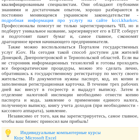
квалифицированным специалистам. Они обладают глубокими
знаниями и достаточным опытом, хорошо разбираются в
постоянно меняющемся украинском законодательстве -
подробная информация про услугу на сайте kcci.kharkov
.
Профессионалы помогут не только зарегистрировать ЧП, но и
подберут уникальное название, зарезервируют его в ЕГР, соберут
и подготовят пакет бумаг и, самое главное, сэкономят
драгоценное время начинающего предпринимателя.
Также можно воспользоваться Порталом государственных
услуг iGov. На сегодня такой способ доступен для жителей
Донецкой, Днепропетровской и Тернопольской областей. Если вы
не сторонник информационных технологий и готовы проходить
все бюрократические процедуры, можно это сделать лично,
обратившись к государственному регистратору по месту своего
жительства. Из документов нужны паспорт, код, их копии и
заполненная регистрационная карточка. В течение трех рабочих
дней вас внесут в госреестр и выдадут выписку. Затем в
отделение налоговой инспекции необходимо отнести копию
паспорта и кода, заявление о применении единого налога,
полученную выписку, книгу учета доходов (при необходимости -
кассового аппарата), заявление.
Независимо от того, как вы зарегистрируетесь, самое главное,
чтобы ваш бизнес приносил вам прибыль!
Индивидуальные компьютерные курсы
Курс Microsoft Excel