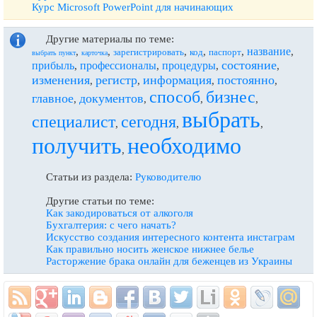
Курс Microsoft PowerPoint для начинающих
Другие материалы по теме:
название
,
,
,
,
,
,
зарегистрировать
код
паспорт
выбрать пункт
карточка
состояние
прибыль
профессионалы
процедуры
,
,
,
,
изменения
регистр
информация
постоянно
,
,
,
,
способ
бизнес
главное
документов
,
,
,
,
выбрать
специалист
сегодня
,
,
,
получить
необходимо
,
Статьи из раздела:
Руководителю
Другие статьи по теме:
Как закодироваться от алкоголя
Бухгалтерия: с чего начать?
Искусство создания интересного контента инстаграм
Как правильно носить женское нижнее белье
Расторжение брака онлайн для беженцев из Украины