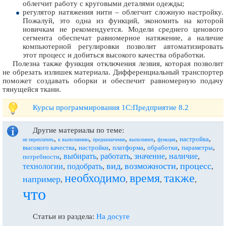
облегчит работу с круговыми деталями одежды;
регулятор натяжения нити – облегчит сложную настройку.
Пожалуй, это одна из функций, экономить на которой
новичкам не рекомендуется. Модели среднего ценового
сегмента обеспечат равномерное натяжение, а наличие
компьютерной регулировки позволит автоматизировать
этот процесс и добиться высокого качества обработки.
Полезна также функция отключения лезвия, которая позволит
не обрезать излишек материала. Дифференциальный транспортер
поможет создавать оборки и обеспечит равномерную подачу
тянущейся ткани.
Курсы программирования 1С:Предприятие 8.2
Другие материалы по теме:
,
,
,
,
,
,
настройка
не переплатить
к выполнению
предназначение
выполняют
функция
,
,
,
,
,
высокого качества
настройки
платформа
обработки
параметры
выбирать
работать
значение
наличие
,
,
,
,
,
потребности
вид
возможности
процесс
технологии
подобрать
,
,
,
,
,
необходимо
время
также
например
,
,
,
,
что
Статьи из раздела:
На досуге