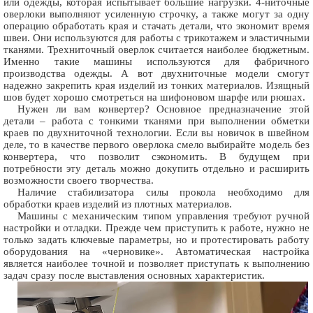
или одежды, которая испытывает большие нагрузки. 4-ниточные
оверлоки выполняют усиленную строчку, а также могут за одну
операцию обработать края и стачать детали, что экономит время
швеи. Они используются для работы с трикотажем и эластичными
тканями. Трехниточный оверлок считается наиболее бюджетным.
Именно такие машины используются для фабричного
производства одежды. А вот двухниточные модели смогут
надежно закрепить края изделий из тонких материалов. Изящный
шов будет хорошо смотреться на шифоновом шарфе или рюшах.
Нужен ли вам конвертер? Основное предназначение этой
детали – работа с тонкими тканями при выполнении обметки
краев по двухниточной технологии. Если вы новичок в швейном
деле, то в качестве первого оверлока смело выбирайте модель без
конвертера, что позволит сэкономить. В будущем при
потребности эту деталь можно докупить отдельно и расширить
возможности своего творчества.
Наличие стабилизатора силы прокола необходимо для
обработки краев изделий из плотных материалов.
Машины с механическим типом управления требуют ручной
настройки и отладки. Прежде чем приступить к работе, нужно не
только задать ключевые параметры, но и протестировать работу
оборудования на «черновике». Автоматическая настройка
является наиболее точной и позволяет приступать к выполнению
задач сразу после выставления основных характеристик.