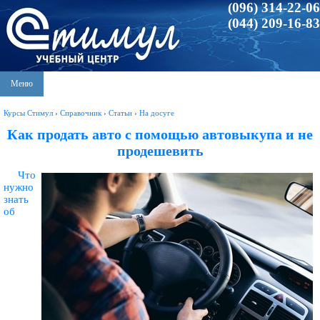
(096) 314-22-06
(044) 209-16-83
Меню
Курсы Стимул
›
Справочник
›
Статьи
›
На досуге
Как продать авто с помощью автовыкупа и не
продешевить
Что
нужно
знать
об