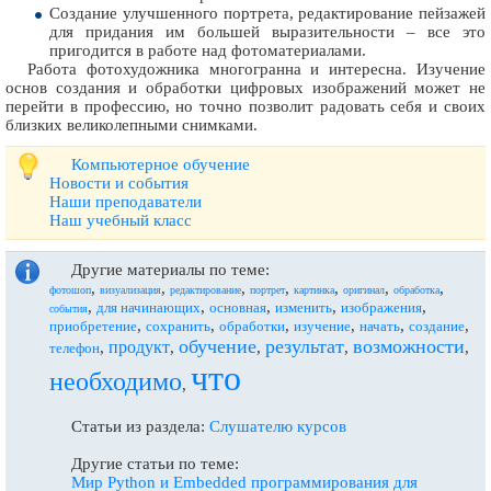
Создание улучшенного портрета, редактирование пейзажей
для придания им большей выразительности – все это
пригодится в работе над фотоматериалами.
Работа фотохудожника многогранна и интересна. Изучение
основ создания и обработки цифровых изображений может не
перейти в профессию, но точно позволит радовать себя и своих
близких великолепными снимками.
Компьютерное обучение
Новости и события
Наши преподаватели
Наш учебный класс
Другие материалы по теме:
,
,
,
,
,
,
,
фотошоп
визуализация
редактирование
портрет
картинка
оригинал
обработка
,
,
,
,
,
для начинающих
основная
изменить
изображения
события
,
,
,
,
,
,
приобретение
сохранить
обработки
изучение
начать
создание
обучение
результат
возможности
продукт
,
,
,
,
,
телефон
что
необходимо
,
Статьи из раздела:
Слушателю курсов
Другие статьи по теме:
Мир Python и Embedded программирования для