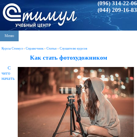
(096) 314-22-06
(044) 209-16-83
Меню
Курсы Стимул
›
Справочник
›
Статьи
›
Слушателю курсов
Как стать фотохудожником
С
чего
начать