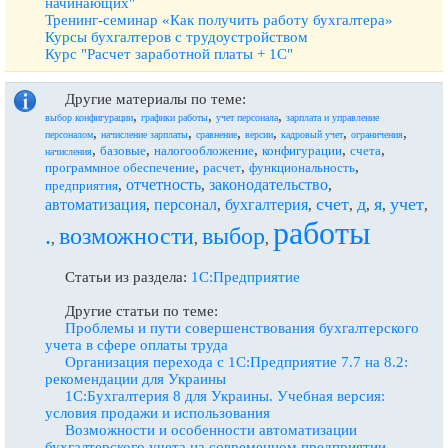
начинающих"
Тренинг-семинар «Как получить работу бухгалтера»
Курсы бухгалтеров с трудоустройством
Курс "Расчет заработной платы + 1С"
Другие материалы по теме:
,
,
,
выбор конфигурации
графики работы
учет персонала
зарплата и управление
,
,
,
,
,
,
персоналом
начисление зарплаты
сравнение
версии
кадровый учет
ограничения
,
,
,
,
,
базовые
налогообложение
конфигурации
счета
начисления
,
,
,
программное обеспечение
расчет
функциональность
отчетность
законодательство
,
,
,
предприятия
счет
д
я
учет
автоматизация
персонал
бухгалтерия
,
,
,
,
,
,
,
работы
.
возможности
выбор
,
,
,
Статьи из раздела:
1С:Предприятие
Другие статьи по теме:
Проблемы и пути совершенствования бухгалтерского
учета в сфере оплаты труда
Организация перехода с 1С:Предприятие 7.7 на 8.2:
рекомендации для Украины
1С:Бухгалтерия 8 для Украины. Учебная версия:
условия продажи и использования
Возможности и особенности автоматизации
бухгалтерского учета на современном предприятии