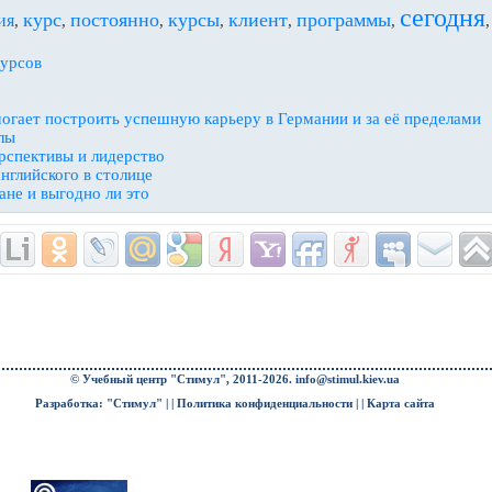
сегодня
курс
постоянно
курсы
клиент
программы
ия
,
,
,
,
,
,
урсов
могает построить успешную карьеру в Германии и за её пределами
лы
рспективы и лидерство
нглийского в столице
ане и выгодно ли это
© Учебный центр "Стимул", 2011-2026.
info@stimul.kiev.ua
Разработка: "Стимул" | |
Политика конфиденциальности
| |
Карта сайта