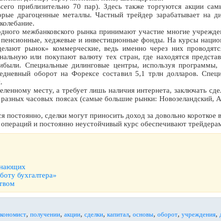
(всего приблизительно 70 пар). Здесь также торгуются акции с
орые драгоценные металлы. Частный трейдер зарабатывает на д
колебание.
дного межбанковского рынка принимают участие многие учрежден
, пенсионные, хеджевые и инвестиционные фонды. На курсы нацио
«делают рынок» коммерческие, ведь именно через них проводятс
альную или покупают валюту тех стран, где находятся представ
ибыли. Специальные дилинговые центры, используя программы, 
дневный оборот на Форексе составил 5,1 трлн долларов. Специ
.
еленному месту, а требует лишь наличия интернета, заключать сд
разных часовых поясах (самые большие рынки: Новозеландский, А
 постоянно, сделки могут приносить доход за довольно короткое 
ь операций и постоянно неустойчивый курс обеспечивают трейдера
чинающих
боту бухгалтера»
ством
,
,
,
,
,
,
,
,
экономист
получении
акции
сделки
капитал
основы
оборот
учреждения