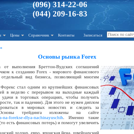
(096) 314-22-06
(044) 209-16-83
ы
Цены
Справочник
Контакты
Записаться
ов
Основы рынка Forex
а от выполнения Бреттон-Вудских соглашений
лчком к созданию Forex - мирового финансового
 отдельный вид бизнеса, позволяющий многим
й Форекс стал одним из крупнейших финансовых
ней в неделю с перерывом на выходные каждый
удачи в торговых операциях, чтобы получить
 росте, так и падении). Для этого не нужен диплом
тироваться в мировых новостях и следить за
Основы трейдинга изложены на сайте
nga-na-forekse-dlya-nachinayuschih
. Именно такие
(то есть финансовых потерь) и помогут увеличить
нский доллар, евро, японская йена, швейцарский