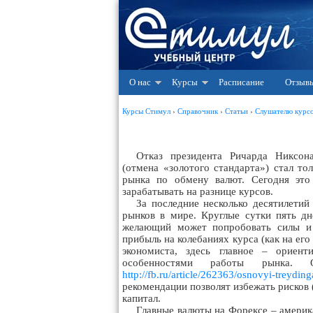
О нас
Курсы
Расписание
Отзыв
Курсы Стимул
›
Справочник
›
Статьи
›
Слушателю курс
Отказ президента Ричарда Никсон
(отмена «золотого стандарта») стал то
рынка по обмену валют. Сегодня это
зарабатывать на разнице курсов.
За последние несколько десятилети
рынков в мире. Круглые сутки пять д
желающий может попробовать силы и 
прибыль на колебаниях курса (как на его
экономиста, здесь главное – ориен
особенностями работы рынка. 
http://fb.ru/article/262363/osnovyi-treydi
рекомендации позволят избежать рисков 
капитал.
Главные валюты на Форексе – америка