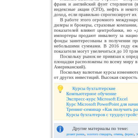
франк и английский фунт стерлингов 
индексные акции (CFD), нефть и некот
доход, если правильно спрогнозирует их 
В работе этого огромного междунаро
дилеры и брокеры, страховые компании
показателей влияют центробанки, но 
импортеры продают инвалюту за национ
фонды заинтересованы в получении пр
небольшими суммами. В 2016 году еже
показатели могут увеличиться до 10 трлн
Поскольку рынок не привязан к опред
площадки расположены по всему миру в 
Американский).
Поскольку валютные курсы изменяются
от других инвестиций. Высокая скорост
Курсы бухгалтерские
Компьютерное обучение
Экспресс-курс Microsoft Excel
Курс Microsoft PowerPoint для на
Тренинг-семинар «Как получить ра
Курсы бухгалтеров с трудоустрой
Другие материалы по теме:
,
,
,
,
делают рынок
золотого стандарта
отмена
форекс