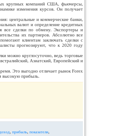
амых крупных компаний США, фьючерсы,
инамике изменения курсов. Он получает
ия: центральные и коммерческие банки,
нальных валют и определение кредитных
я все сделки по обмену. Экспортеры и
ительства их партнеров. Абсолютно все
помогают клиентам заключать сделки с
алисты прогнозируют, что к 2020 году
елки можно круглосуточно, ведь торговые
встралийский, Азиатский, Европейский и
время. Это выгодно отличает рынок Forex
м высокую прибыль.
,
,
,
доход
прибыль
показатели