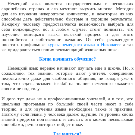
Немецкий язык является государственным в нескольких
европейских странах и его мечтают выучить многие. Методик
для его изучения невероятное количество, и некоторые из них
способны дать действительно быстрые и хорошие результаты.
Каждому человеку предоставляется возможность выбрать для
себя подходящую, но, в любом случае, стоит понимать, что
изучение немецкого языка нелегкий процесс и для этого
понадобится и собственное желание. От себя рекомендуем
посетить профильные
курсы немецкого языка в Николаеве
а так
же придерживаться наших рекомендаций изложеных ниже.
Когда начинать обучение?
Немецкий язык нередко начинают изучать еще в школе. Но, к
сожалению, тех знаний, которые дают учителя, совершенно
недостаточно даже для свободного общения, не говоря уже о
том, что сдать экзамен testdaf на знание немецкого окажется
совсем не под силу.
И дело тут даже не в профессионализме учителей, а в том, что
школьная программа по большей своей части несет в себе
теорию, а для изучения языка необходима также и практика.
Поэтому если планы у человека далеко идущие, то уровень своих
знаний придется подтягивать и сделать это можно несколькими
способами, речь о которых пойдет ниже.
Где учиться?