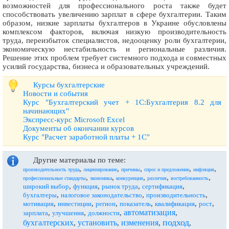
возможностей для профессионального роста также будет
способствовать увеличению зарплат в сфере бухгалтерии. Таким
образом, низкие зарплаты бухгалтеров в Украине обусловлены
комплексом факторов, включая низкую производительность
труда, переизбыток специалистов, недооценку роли бухгалтерии,
экономическую нестабильность и региональные различия.
Решение этих проблем требует системного подхода и совместных
усилий государства, бизнеса и образовательных учреждений.
Курсы бухгалтерские
Новости и события
Курс "Бухгалтерский учет + 1С:Бухгалтерия 8.2 для
начинающих"
Экспресс-курс Microsoft Excel
Документы об окончании курсов
Курс "Расчет заработной платы + 1С"
Другие материалы по теме:
,
,
,
,
,
производительность труда
лицензирование
причины
спрос и предложение
инфляция
,
,
,
,
,
профессиональные стандарты
экономика
конкуренция
различия
востребованность
,
,
,
,
широкий выбор
функция
рынок труда
сертификация
,
,
,
бухгалтеры
налоговое законодательство
производительность
,
,
,
,
,
,
мотивация
инвестиции
регион
показатель
квалификация
рост
автоматизация
,
,
,
,
зарплата
улучшения
должности
подход
бухгалтерских
установить
изменения
,
,
,
,