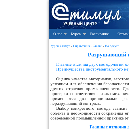
О нас
Курсы
Расписание
Отзыв
Курсы Стимул
›
Справочник
›
Статьи
›
На досуге
Разрушающий и
Главные отличия двух методологий к
Преимущества инструментального не
Оценка качества материалов, заготов
условием для обеспечения безопасности
других отраслях промышленности. Дл
проверки соответствия физико-механи
применяются два принципиально ра
неразрушающий контроль.
Выбор конкретного метода зависит 
объекта и необходимости сохранения ег
современной промышленной практике эт
Главные отличия 