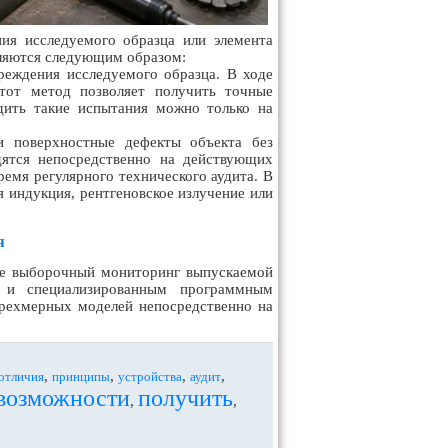
ия исследуемого образца или элемента
еляются следующим образом:
реждения исследуемого образца. В ходе
тот метод позволяет получить точные
одить такие испытания можно только на
и поверхностные дефекты объекта без
дятся непосредственно на действующих
ремя регулярного технического аудита. В
 индукция, рентгеновское излучение или
я
не выборочный мониторинг выпускаемой
 и специализированным программным
трехмерных моделей непосредственно на
,
,
,
,
отличия
принципы
устройства
аудит
возможности
получить
,
,