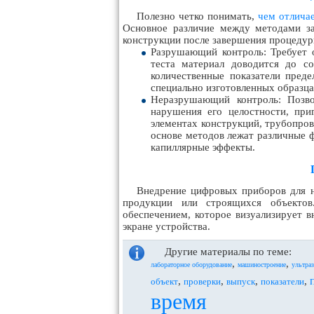
Полезно четко понимать,
чем отлича
Основное различие между методами за
конструкции после завершения процедур
Разрушающий контроль: Требует о
теста материал доводится до с
количественные показатели преде
специально изготовленных образца
Неразрушающий контроль: Позво
нарушения его целостности, при
элементах конструкций, трубопрово
основе методов лежат различные ф
капиллярные эффекты.
Внедрение цифровых приборов для 
продукции или строящихся объекто
обеспечением, которое визуализирует 
экране устройства.
Другие материалы по теме:
,
,
лабораторное оборудование
машиностроение
ультра
,
,
,
,
объект
проверки
выпуск
показатели
время