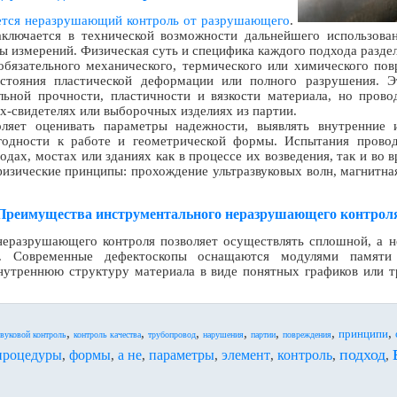
ется неразрушающий контроль от разрушающего
.
ключается в технической возможности дальнейшего использован
ы измерений. Физическая суть и специфика каждого подхода разд
бязательного механического, термического или химического пов
остояния пластической деформации или полного разрушения. Э
льной прочности, пластичности и вязкости материала, но пров
х-свидетелях или выборочных изделиях из партии.
ляет оценивать параметры надежности, выявлять внутренние 
годности к работе и геометрической формы. Испытания прово
дах, мостах или зданиях как в процессе их возведения, так и во в
изические принципы: прохождение ультразвуковых волн, магнитная
Преимущества инструментального неразрушающего контрол
неразрушающего контроля позволяет осуществлять сплошной, а 
в. Современные дефектоскопы оснащаются модулями памяти
внутреннюю структуру материала в виде понятных графиков или 
,
,
,
,
,
,
,
принципи
звуковой контроль
контроль качества
трубопровод
нарушения
партии
повреждения
подход
процедуры
формы
а не
параметры
элемент
контроль
,
,
,
,
,
,
,