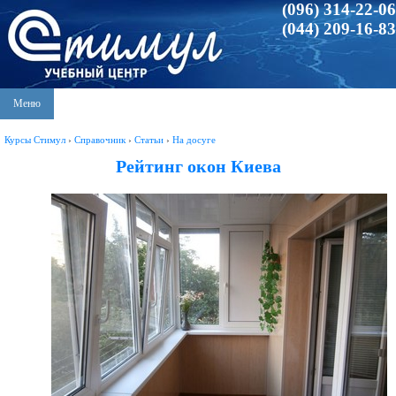
(096) 314-22-06
(044) 209-16-83
Меню
Курсы Стимул
›
Справочник
›
Статьи
›
На досуге
Рейтинг окон Киева