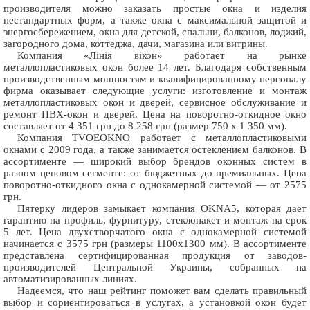
производителя можно заказать простые окна и изделия
нестандартных форм, а также окна с максимальной защитой и
энергосбережением, окна для детской, спальни, балконов, лоджий,
загородного дома, коттеджа, дачи, магазина или витрины.
Компания «Лінія вікон» работает на рынке
металлопластиковых окон более 14 лет. Благодаря собственным
производственным мощностям и квалифицированному персоналу
фирма оказывает следующие услуги: изготовление и монтаж
металлопластиковых окон и дверей, сервисное обслуживание и
ремонт ПВХ-окон и дверей. Цена на поворотно-откидное окно
составляет от 4 351 грн до 8 258 грн (размер 750 х 1 350 мм).
Компания TVOEOKNO работает с металлопластиковыми
окнами с 2009 года, а также занимается остеклением балконов. В
ассортименте — широкий выбор брендов оконных систем в
разном ценовом сегменте: от бюджетных до премиальных. Цена
поворотно-откидного окна с однокамерной системой — от 2575
грн.
Пятерку лидеров замыкает компания OKNA5, которая дает
гарантию на профиль, фурнитуру, стеклопакет и монтаж на срок
5 лет. Цена двухстворчатого окна с однокамерной системой
начинается с 3575 грн (размеры 1100х1300 мм). В ассортименте
представлена сертифицированная продукция от заводов-
производителей Центральной Украины, собранных на
автоматизированных линиях.
Надеемся, что наш рейтинг поможет вам сделать правильный
выбор и сориентироваться в услугах, а установкой окон будет